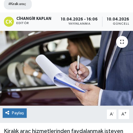
#Kiralk araç
CIHANGIR KAPLAN
10.04.2026 - 16:06
10.04.2026 - 
EDITÖR
YAYINLANMA
GÜNCELLE
Paylaş
-
+
A
A
Kiralık araç hizmetlerinden faydalanmak isteyen