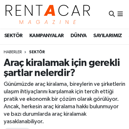
İstanbul Nöbetçi Eczaneler
SEKTÖR
KAMPANYALAR
DÜNYA
SAYILARIMIZ
İstanbul Hava Durumu
İstanbul Namaz Vakitleri
HABERLER
SEKTÖR
Araç kiralamak için gerekli
İstanbul Trafik Yoğunluk Haritası
şartlar nelerdir?
Süper Lig Puan Durumu ve Fikstür
Günümüzde araç kiralama, bireylerin ve şirketlerin
ulaşım ihtiyaçlarını karşılamak için tercih ettiği
Tüm Manşetler
pratik ve ekonomik bir çözüm olarak görülüyor.
Ancak, herkesin araç kiralama hakkı bulunmuyor
Son Dakika Haberleri
ve bazı durumlarda araç kiralamak
yasaklanabiliyor.
Haber Arşivi