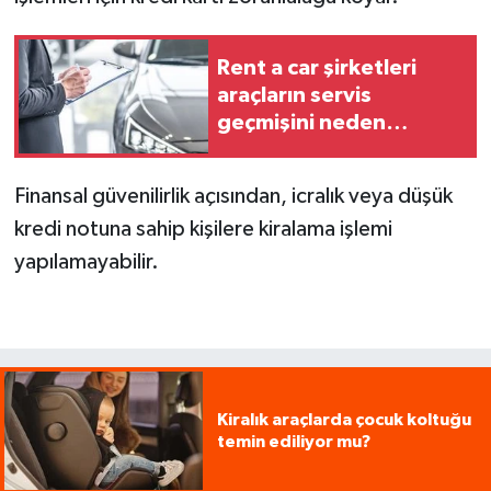
Rent a car şirketleri
araçların servis
geçmişini neden
düzenli kayıt altında
tutuyor?
Finansal güvenilirlik açısından, icralık veya düşük
kredi notuna sahip kişilere kiralama işlemi
yapılamayabilir.
Kiralık araçlarda çocuk koltuğu
temin ediliyor mu?