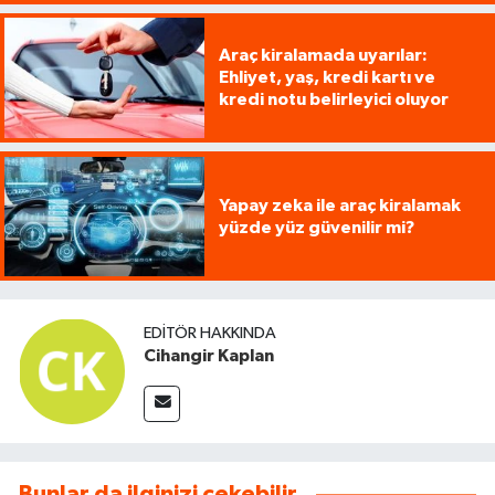
Araç kiralamada uyarılar:
Ehliyet, yaş, kredi kartı ve
kredi notu belirleyici oluyor
Yapay zeka ile araç kiralamak
yüzde yüz güvenilir mi?
EDITÖR HAKKINDA
Cihangir Kaplan
Bunlar da ilginizi çekebilir