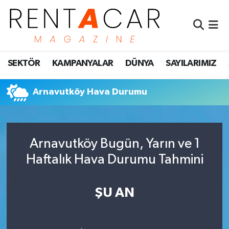
İstanbul Nöbetçi Eczaneler
SEKTÖR
KAMPANYALAR
DÜNYA
SAYILARIMIZ
İstanbul Hava Durumu
İstanbul Namaz Vakitleri
Arnavutköy Hava Durumu
İstanbul Trafik Yoğunluk Haritası
Arnavutköy Bugün, Yarın ve 1
Süper Lig Puan Durumu ve Fikstür
Haftalık Hava Durumu Tahmini
Tüm Manşetler
ŞU AN
Son Dakika Haberleri
Haber Arşivi