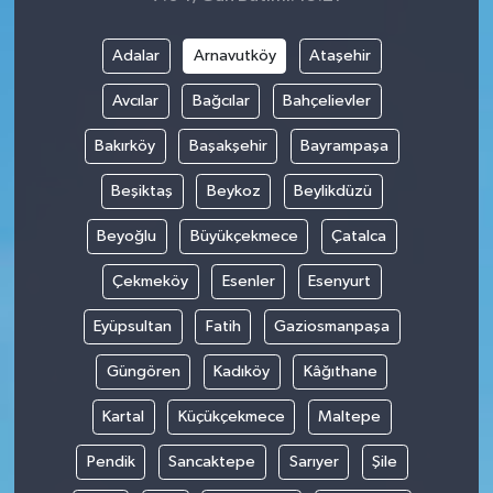
Adalar
Arnavutköy
Ataşehir
Avcılar
Bağcılar
Bahçelievler
Bakırköy
Başakşehir
Bayrampaşa
Beşiktaş
Beykoz
Beylikdüzü
Beyoğlu
Büyükçekmece
Çatalca
Çekmeköy
Esenler
Esenyurt
Eyüpsultan
Fatih
Gaziosmanpaşa
Güngören
Kadıköy
Kâğıthane
Kartal
Küçükçekmece
Maltepe
Pendik
Sancaktepe
Sarıyer
Şile