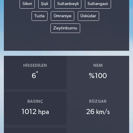
Silivri
Şişli
Sultanbeyli
Sultangazi
Tuzla
Ümraniye
Üsküdar
Zeytinburnu
HISSEDILEN
NEM
°
6
%100
BASINÇ
RÜZGAR
1012
26
hpa
km/s