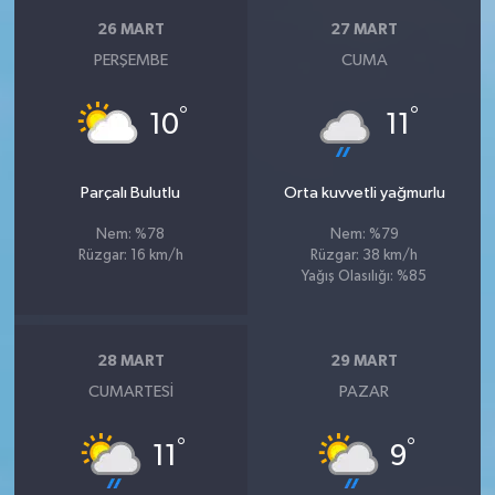
26 MART
27 MART
PERŞEMBE
CUMA
°
°
10
11
Parçalı Bulutlu
Orta kuvvetli yağmurlu
Nem: %78
Nem: %79
Rüzgar: 16 km/h
Rüzgar: 38 km/h
Yağış Olasılığı: %85
28 MART
29 MART
CUMARTESI
PAZAR
°
°
11
9