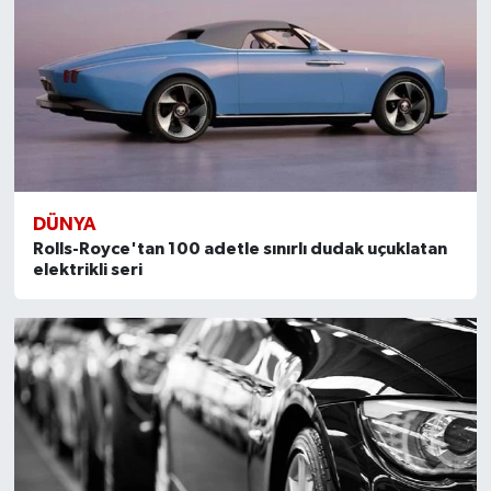
DÜNYA
Rolls-Royce'tan 100 adetle sınırlı dudak uçuklatan
elektrikli seri