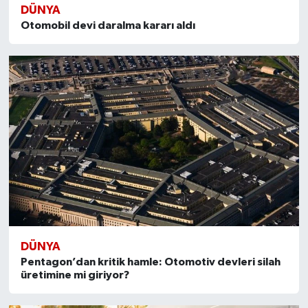
DÜNYA
Otomobil devi daralma kararı aldı
DÜNYA
Pentagon’dan kritik hamle: Otomotiv devleri silah
üretimine mi giriyor?