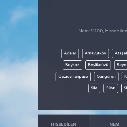
Nem: %100, Hissedilen 
Adalar
Arnavutköy
Ataşeh
Beykoz
Beylikdüzü
Beyo
Gaziosmanpaşa
Güngören
K
Şile
Silivri
Şi
HISSEDILEN
NEM