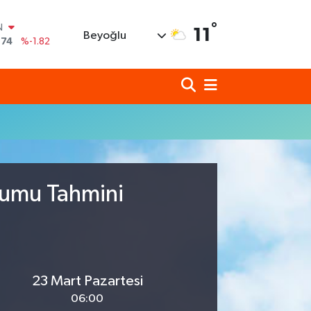
N
°
11
Beyoğlu
,74
%-1.82
620
%0.02
690
%0.19
N
80
%0.18
N
09000
%0.19
0
,00
%0
rumu Tahmini
23 Mart Pazartesi
06:00