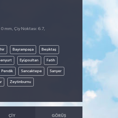
 0 mm, Çiy Noktası: 6.7,
hir
Bayrampaşa
Beşiktaş
senyurt
Eyüpsultan
Fatih
Pendik
Sancaktepe
Sarıyer
r
Zeytinburnu
ÇIY
GÖRÜŞ