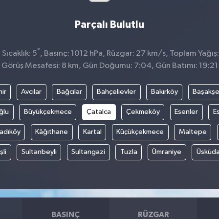
Parçalı Bulutlu
°
Sıcaklık: 5
, Basınç: 1012 hPa, Rüzgar: 27 km/s, Toplam Yağış:
Görüş Mesafesi: 8 km, Gün Doğumu: 7:04, Gün Batımı: 19:21
ir
Avcılar
Bağcılar
Bahçelievler
Bakırköy
Başakşe
ğlu
Büyükçekmece
Çatalca
Çekmeköy
Esenler
E
adıköy
Kâğıthane
Kartal
Küçükçekmece
Maltepe
şli
Sultanbeyli
Sultangazi
Tuzla
Ümraniye
Üsküda
BASINÇ
RÜZGAR