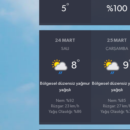
°
5
%100
24 MART
25 MART
SALI
ÇARŞAMBA
°
8
9
Bölgesel düzensiz yağmur
Bölgesel düzensiz 
yağışlı
yağışlı
Nem: %92
Nem: %85
Rüzgar: 23 km/h
Rüzgar: 27 km/
Yağış Olasılığı: %86
Yağış Olasılığı: 