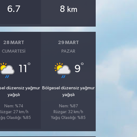
6.7
8
km
28 MART
29 MART
CUMARTESI
PAZAR
°
°
11
9
sel düzensiz yağmur
Bölgesel düzensiz yağmur
yağışlı
yağışlı
Nem: %74
Nem: %87
Rüzgar: 27 km/h
Rüzgar: 32 km/h
ğış Olasılığı: %85
Yağış Olasılığı: %85