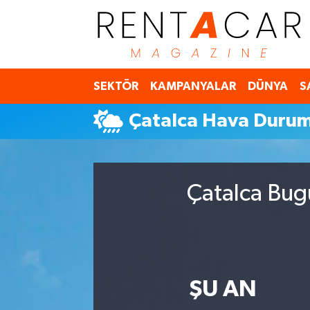
İstanbul Nöbetçi Eczaneler
SEKTÖR
KAMPANYALAR
DÜNYA
S
İstanbul Hava Durumu
Çatalca Hava Duru
İstanbul Namaz Vakitleri
İstanbul Trafik Yoğunluk Haritası
Çatalca Bug
Süper Lig Puan Durumu ve Fikstür
Tüm Manşetler
Son Dakika Haberleri
ŞU AN
Haber Arşivi