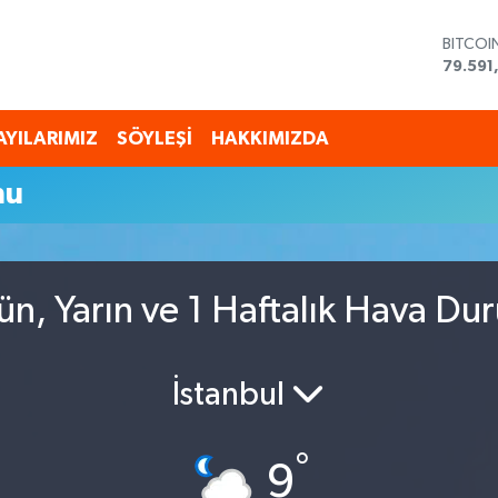
BITCOI
79.591
DOLAR
45,43
EURO
AYILARIMIZ
SÖYLEŞİ
HAKKIMIZDA
53,38
STERLİ
mu
61,603
G.ALTI
6862,
BİST10
14.598
ün, Yarın ve 1 Haftalık Hava Du
İstanbul
°
9