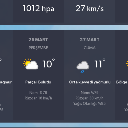
1012
27
hpa
km/s
26 MART
27 MART
PERŞEMBE
CUMA
°
°
°
10
11
yağmur
Parçalı Bulutlu
Orta kuvvetli yağmurlu
Bölge
Nem: %78
Nem: %79
Rüzgar: 16 km/h
Rüzgar: 38 km/h
Yağış Olasılığı: %85
h
%75
Ya