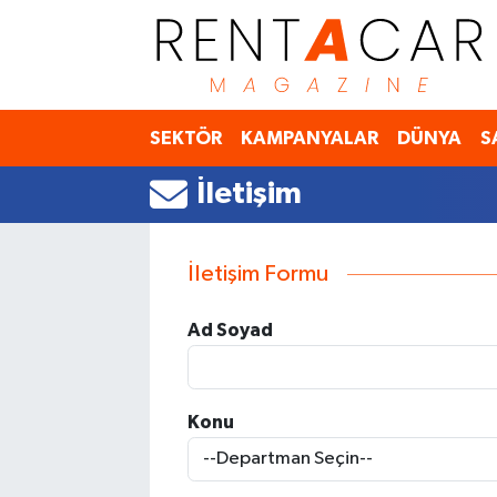
İstanbul Nöbetçi Eczaneler
SEKTÖR
KAMPANYALAR
DÜNYA
S
İstanbul Hava Durumu
İletişim
İstanbul Namaz Vakitleri
İstanbul Trafik Yoğunluk Haritası
İletişim Formu
Süper Lig Puan Durumu ve Fikstür
Ad Soyad
Tüm Manşetler
Konu
Son Dakika Haberleri
Haber Arşivi