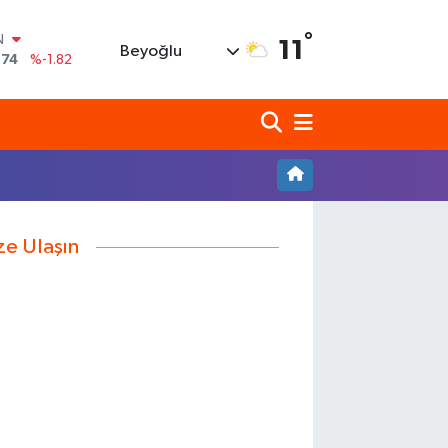
°
N
11
Beyoğlu
,74
%-1.82
620
%0.02
690
%0.19
N
80
%0.18
N
09000
%0.19
0
ze Ulaşın
,00
%0