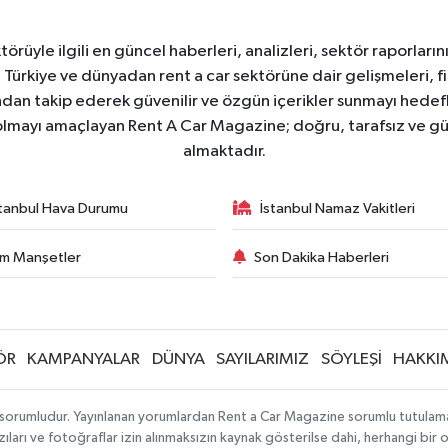
üyle ilgili en güncel haberleri, analizleri, sektör raporların
. Türkiye ve dünyadan rent a car sektörüne dair gelişmeleri, fi
kından takip ederek güvenilir ve özgün içerikler sunmayı hedefl
ı olmayı amaçlayan Rent A Car Magazine; doğru, tarafsız ve gü
almaktadır.
stanbul Hava Durumu
İstanbul Namaz Vakitleri
m Manşetler
Son Dakika Haberleri
ÖR
KAMPANYALAR
DÜNYA
SAYILARIMIZ
SÖYLEŞİ
HAKKI
sorumludur. Yayınlanan yorumlardan Rent a Car Magazine sorumlu tutulamaz. S
ıları ve fotoğraflar izin alınmaksızın kaynak gösterilse dahi, herhangi bir