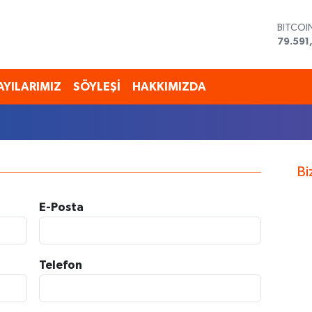
BITCOI
79.591
DOLAR
45,43
EURO
AYILARIMIZ
SÖYLEŞİ
HAKKIMIZDA
53,38
STERLİ
61,603
G.ALTI
6862,
BİST10
Bi
14.598
E-Posta
Telefon