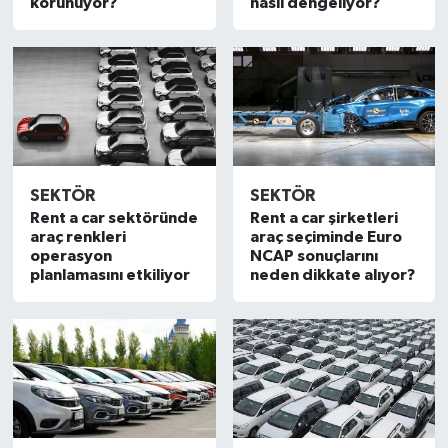
korunuyor?
nasıl dengeliyor?
SEKTÖR
SEKTÖR
Rent a car sektöründe
Rent a car şirketleri
araç renkleri
araç seçiminde Euro
operasyon
NCAP sonuçlarını
planlamasını etkiliyor
neden dikkate alıyor?