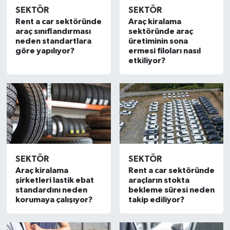
SEKTÖR
SEKTÖR
Rent a car sektöründe
Araç kiralama
araç sınıflandırması
sektöründe araç
neden standartlara
üretiminin sona
göre yapılıyor?
ermesi filoları nasıl
etkiliyor?
SEKTÖR
SEKTÖR
Araç kiralama
Rent a car sektöründe
şirketleri lastik ebat
araçların stokta
standardını neden
bekleme süresi neden
korumaya çalışıyor?
takip ediliyor?