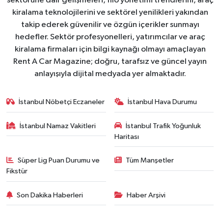
sektörüne dair gelişmeleri, filo yönetimi trendlerini, araç
kiralama teknolojilerini ve sektörel yenilikleri yakından
takip ederek güvenilir ve özgün içerikler sunmayı
hedefler. Sektör profesyonelleri, yatırımcılar ve araç
kiralama firmaları için bilgi kaynağı olmayı amaçlayan
Rent A Car Magazine; doğru, tarafsız ve güncel yayın
anlayışıyla dijital medyada yer almaktadır.
İstanbul Nöbetçi Eczaneler
İstanbul Hava Durumu
İstanbul Namaz Vakitleri
İstanbul Trafik Yoğunluk
Haritası
Süper Lig Puan Durumu ve
Tüm Manşetler
Fikstür
Son Dakika Haberleri
Haber Arşivi