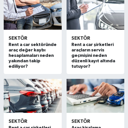
SEKTÖR
SEKTÖR
Rent a car sektöründe
Rent a car şirketleri
araç değer kaybı
araçların servis
hesaplamaları neden
geçmişini neden
yakından takip
düzenli kayıt altında
ediliyor?
tutuyor?
SEKTÖR
SEKTÖR
Rent a car şirketleri
Araç kiralama