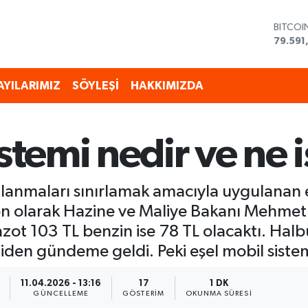
DOLAR
45,43
EURO
53,38
STERLİ
AYILARIMIZ
SÖYLEŞİ
HAKKIMIZDA
61,603
G.ALTI
6862,
BİST10
stemi nedir ve ne 
14.598
BITCOI
79.591
alanmaları sınırlamak amacıyla uygulanan e
on olarak Hazine ve Maliye Bakanı Mehmet 
zot 103 TL benzin ise 78 TL olacaktı. Halb
iden gündeme geldi. Peki eşel mobil sistemi
11.04.2026 - 13:16
17
1 DK
GÜNCELLEME
GÖSTERIM
OKUNMA SÜRESI