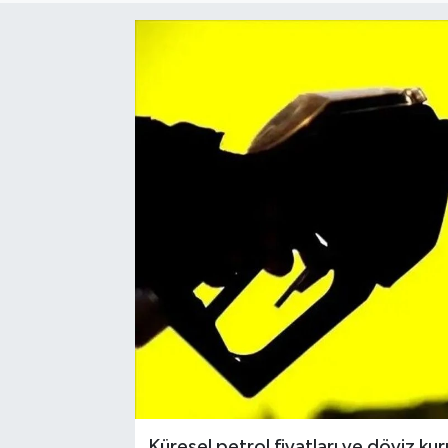
Küresel petrol fiyatları ve döviz kur