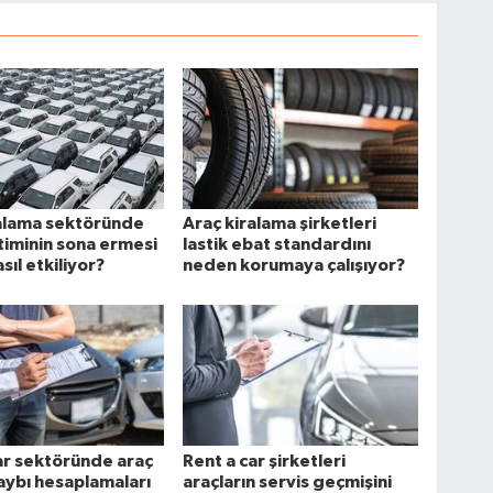
ralama sektöründe
Araç kiralama şirketleri
timinin sona ermesi
lastik ebat standardını
asıl etkiliyor?
neden korumaya çalışıyor?
ar sektöründe araç
Rent a car şirketleri
ybı hesaplamaları
araçların servis geçmişini