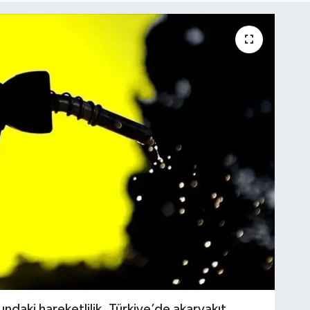
undaki hareketlilik, Türkiye’de akaryakıt