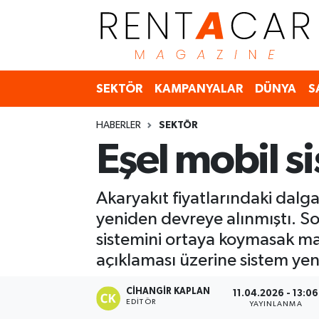
İstanbul Nöbetçi Eczaneler
SEKTÖR
KAMPANYALAR
DÜNYA
S
İstanbul Hava Durumu
HABERLER
SEKTÖR
İstanbul Namaz Vakitleri
Eşel mobil si
İstanbul Trafik Yoğunluk Haritası
Akaryakıt fiyatlarındaki dalg
Süper Lig Puan Durumu ve Fikstür
yeniden devreye alınmıştı. S
Tüm Manşetler
sistemini ortaya koymasak ma
açıklaması üzerine sistem yen
Son Dakika Haberleri
CIHANGIR KAPLAN
11.04.2026 - 13:06
EDITÖR
YAYINLANMA
Haber Arşivi