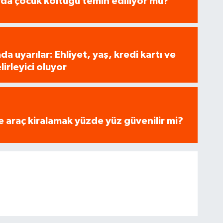
arda çocuk koltuğu temin ediliyor mu?
a uyarılar: Ehliyet, yaş, kredi kartı ve
lirleyici oluyor
e araç kiralamak yüzde yüz güvenilir mi?