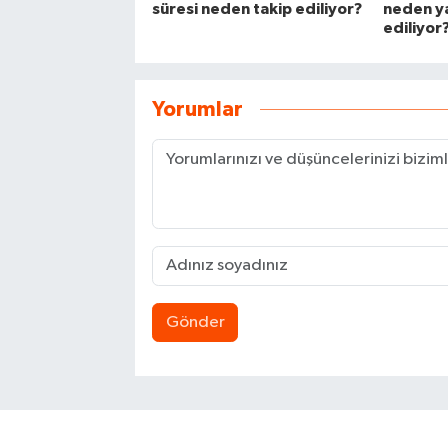
süresi neden takip ediliyor?
neden y
ediliyor
Yorumlar
Gönder