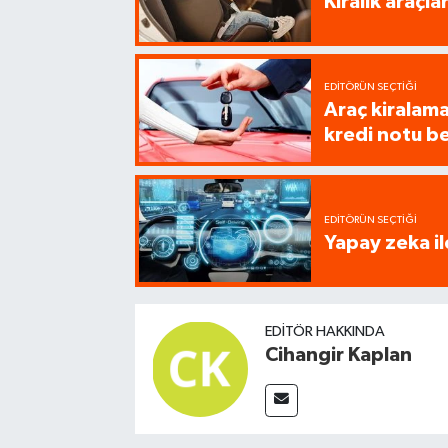
Kiralık araçl
EDITÖRÜN SEÇTIĞI
Araç kiralamad
kredi notu be
EDITÖRÜN SEÇTIĞI
Yapay zeka il
EDITÖR HAKKINDA
Cihangir Kaplan