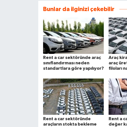
Bunlar da ilginizi çekebilir
Rent a car sektöründe araç
Araç ki
sınıflandırması neden
araç üre
standartlara göre yapılıyor?
filoları n
Rent a car sektöründe
Rent a c
araçların stokta bekleme
değer ka