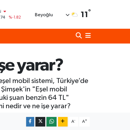
°
11
Beyoğlu
620
%0.02
690
%0.19
N
80
%0.18
N
09000
%0.19
0
işe yarar?
,00
%0
N
,74
%-1.82
şel mobil sistemi, Türkiye’de
Şimşek'in "Eşel mobil
uki şuan benzin 64 TL"
 nedir ve ne işe yarar?
-
+
A
A