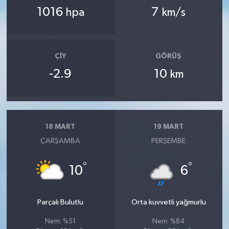
1016
7
hpa
km/s
ÇIY
GÖRÜŞ
-2.9
10
km
18 MART
19 MART
ÇARŞAMBA
PERŞEMBE
°
°
10
6
Parçalı Bulutlu
Orta kuvvetli yağmurlu
Nem: %51
Nem: %84