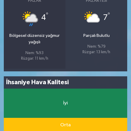
PAZAR
PAZARTESI
°
°
4
7
Bölgesel düzensiz yağmur
Parçalı Bulutlu
yağışlı
Nem: %79
Rüzgar: 13 km/h
Nem: %93
Rüzgar: 11 km/h
İhsaniye Hava Kalitesi
İyi
Orta