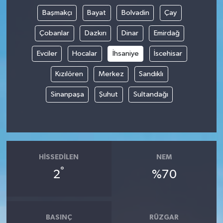
Başmakçı
Bayat
Bolvadin
Çay
Çobanlar
Dazkırı
Dinar
Emirdağ
Evciler
Hocalar
İhsaniye
İscehisar
Kızılören
Merkez
Sandıklı
Sinanpaşa
Şuhut
Sultandağı
HISSEDILEN
NEM
°
2
%70
BASINÇ
RÜZGAR