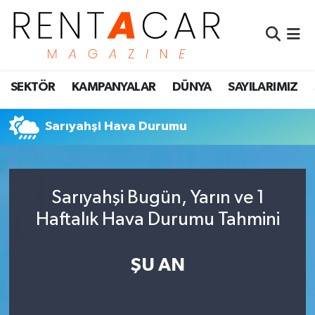
İstanbul Nöbetçi Eczaneler
SEKTÖR
KAMPANYALAR
DÜNYA
SAYILARIMIZ
İstanbul Hava Durumu
İstanbul Namaz Vakitleri
Sarıyahşi Hava Durumu
İstanbul Trafik Yoğunluk Haritası
Sarıyahşi Bugün, Yarın ve 1
Süper Lig Puan Durumu ve Fikstür
Haftalık Hava Durumu Tahmini
Tüm Manşetler
ŞU AN
Son Dakika Haberleri
Haber Arşivi