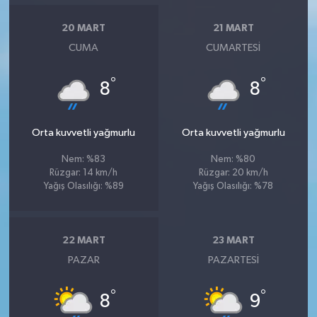
20 MART
21 MART
CUMA
CUMARTESI
°
°
8
8
Orta kuvvetli yağmurlu
Orta kuvvetli yağmurlu
Nem: %83
Nem: %80
Rüzgar: 14 km/h
Rüzgar: 20 km/h
Yağış Olasılığı: %89
Yağış Olasılığı: %78
22 MART
23 MART
PAZAR
PAZARTESI
°
°
8
9