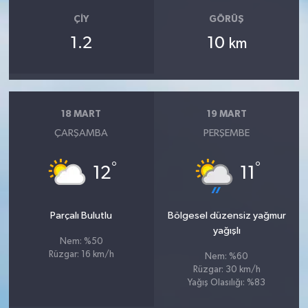
ÇIY
GÖRÜŞ
1.2
10
km
18 MART
19 MART
ÇARŞAMBA
PERŞEMBE
°
°
12
11
Parçalı Bulutlu
Bölgesel düzensiz yağmur
yağışlı
Nem: %50
Rüzgar: 16 km/h
Nem: %60
Rüzgar: 30 km/h
Yağış Olasılığı: %83