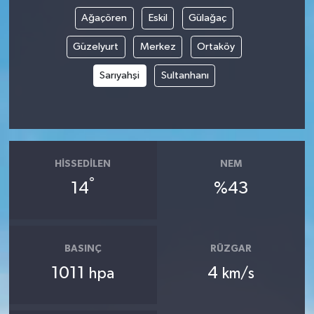
Ağaçören
Eskil
Gülağaç
Güzelyurt
Merkez
Ortaköy
Sarıyahşi
Sultanhanı
HISSEDILEN
NEM
°
14
%43
BASINÇ
RÜZGAR
1011
4
hpa
km/s