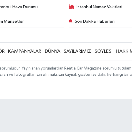
stanbul Hava Durumu
İstanbul Namaz Vakitleri
m Manşetler
Son Dakika Haberleri
ÖR
KAMPANYALAR
DÜNYA
SAYILARIMIZ
SÖYLEŞİ
HAKKI
sorumludur. Yayınlanan yorumlardan Rent a Car Magazine sorumlu tutulamaz. S
ıları ve fotoğraflar izin alınmaksızın kaynak gösterilse dahi, herhangi bir