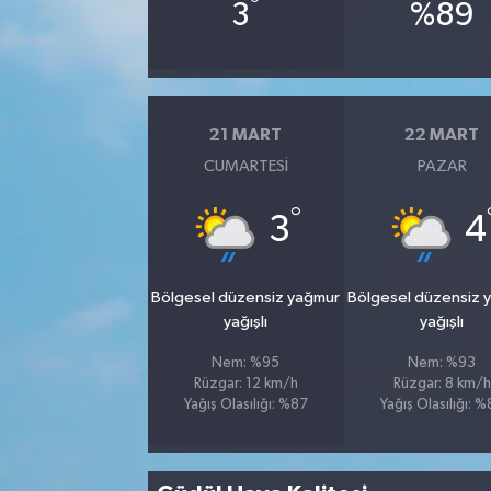
°
3
%89
21 MART
22 MART
CUMARTESI
PAZAR
°
3
4
Bölgesel düzensiz yağmur
Bölgesel düzensiz 
yağışlı
yağışlı
Nem: %95
Nem: %93
Rüzgar: 12 km/h
Rüzgar: 8 km/h
Yağış Olasılığı: %87
Yağış Olasılığı: 