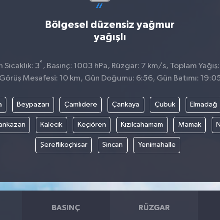
Bölgesel düzensiz yağmur
yağışlı
°
Sıcaklık: 3
, Basınç: 1003 hPa, Rüzgar: 7 km/s, Toplam Yağış:
Görüş Mesafesi: 10 km, Gün Doğumu: 6:56, Gün Batımı: 19:0
a
Beypazarı
Çamlıdere
Çankaya
Çubuk
Elmadağ
ankazan
Kalecik
Keçiören
Kızılcahamam
Mamak
N
Şereflikoçhisar
Sincan
Yenimahalle
BASINÇ
RÜZGAR