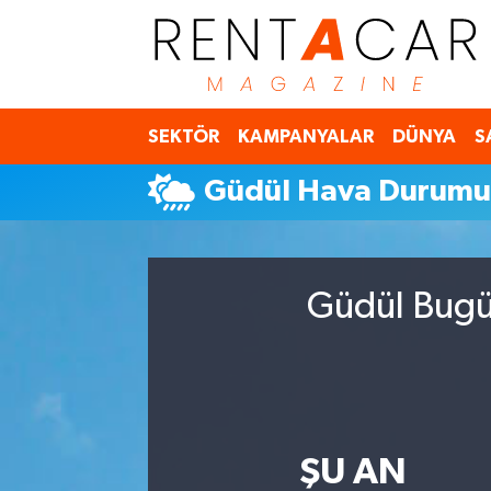
İstanbul Nöbetçi Eczaneler
SEKTÖR
KAMPANYALAR
DÜNYA
S
İstanbul Hava Durumu
Güdül Hava Durum
İstanbul Namaz Vakitleri
İstanbul Trafik Yoğunluk Haritası
Güdül Bugün
Süper Lig Puan Durumu ve Fikstür
Tüm Manşetler
Son Dakika Haberleri
ŞU AN
Haber Arşivi