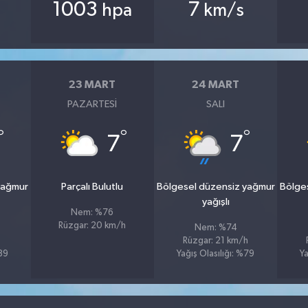
1003
7
hpa
km/s
23 MART
24 MART
PAZARTESI
SALI
°
°
°
7
7
yağmur
Parçalı Bulutlu
Bölgesel düzensiz yağmur
Bölge
yağışlı
Nem: %76
Rüzgar: 20 km/h
Nem: %74
Rüzgar: 21 km/h
%89
Yağış Olasılığı: %79
Ya