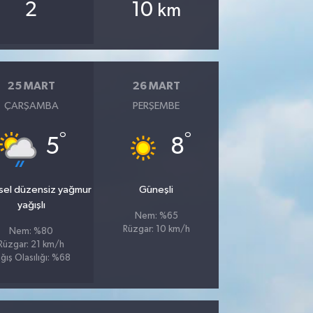
2
10
km
25 MART
26 MART
ÇARŞAMBA
PERŞEMBE
°
°
5
8
sel düzensiz yağmur
Güneşli
yağışlı
Nem: %65
Rüzgar: 10 km/h
Nem: %80
Rüzgar: 21 km/h
ğış Olasılığı: %68