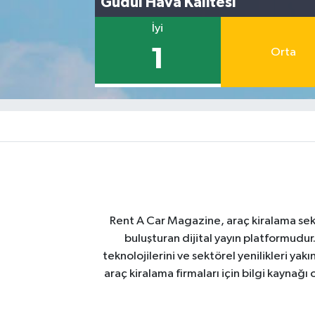
Güdül Hava Kalitesi
İyi
1
Orta
Rent A Car Magazine, araç kiralama sektör
buluşturan dijital yayın platformudur
teknolojilerini ve sektörel yenilikleri ya
araç kiralama firmaları için bilgi kaynağ