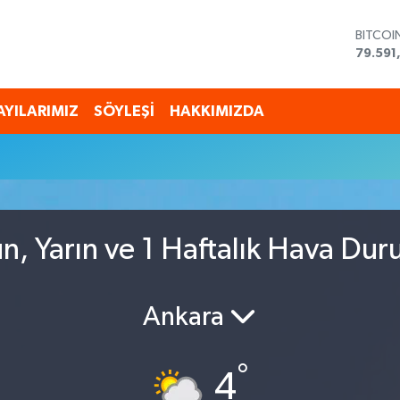
BITCOI
79.591
DOLAR
45,43
EURO
AYILARIMIZ
SÖYLEŞİ
HAKKIMIZDA
53,38
STERLİ
u
61,603
G.ALTI
6862,
BİST10
14.598
, Yarın ve 1 Haftalık Hava Du
Ankara
°
4