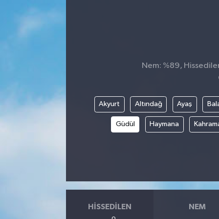
Nem: %89, Hissedilen 
Akyurt
Altındağ
Ayaş
Bal
Güdül
Haymana
Kahram
HISSEDILEN
NEM