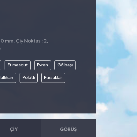
 0 mm, Çiy Noktası: 2,
5
Etimesgut
Evren
Gölbaşı
allıhan
Polatlı
Pursaklar
ÇIY
GÖRÜŞ