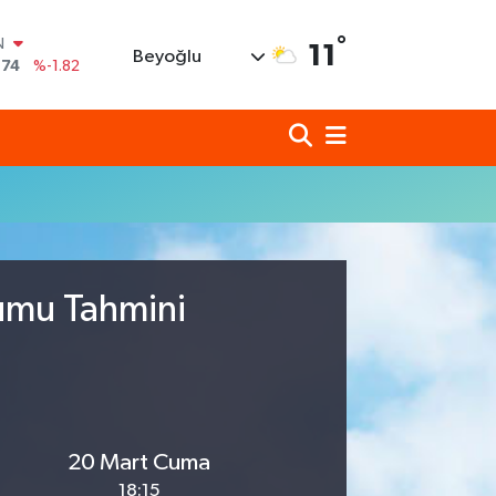
N
°
11
Beyoğlu
,74
%-1.82
620
%0.02
690
%0.19
N
80
%0.18
N
09000
%0.19
0
,00
%0
rumu Tahmini
20 Mart Cuma
18:15