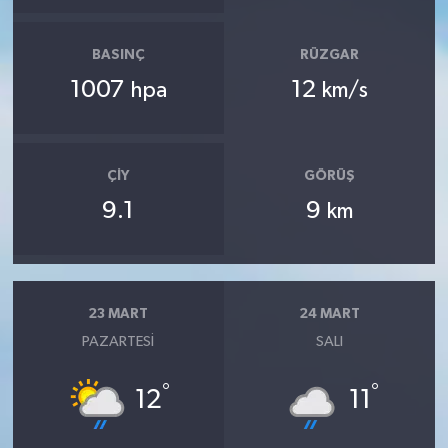
BASINÇ
RÜZGAR
1007
12
hpa
km/s
ÇIY
GÖRÜŞ
9.1
9
km
23 MART
24 MART
PAZARTESI
SALI
°
°
12
11