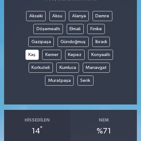
Akseki
Aksu
Alanya
Demre
Döşemealtı
Elmalı
Finike
Gazipaşa
Gündoğmuş
İbradı
Kaş
Kemer
Kepez
Konyaaltı
Korkuteli
Kumluca
Manavgat
Muratpaşa
Serik
HISSEDILEN
NEM
°
14
%71