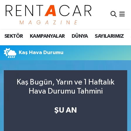
İstanbul Nöbetçi Eczaneler
SEKTÖR
KAMPANYALAR
DÜNYA
SAYILARIMIZ
İstanbul Hava Durumu
İstanbul Namaz Vakitleri
Kaş Hava Durumu
İstanbul Trafik Yoğunluk Haritası
Kaş Bugün, Yarın ve 1 Haftalık
Süper Lig Puan Durumu ve Fikstür
Hava Durumu Tahmini
Tüm Manşetler
ŞU AN
Son Dakika Haberleri
Haber Arşivi