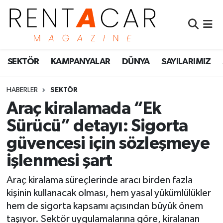
İstanbul Nöbetçi Eczaneler
SEKTÖR
KAMPANYALAR
DÜNYA
SAYILARIMIZ
İstanbul Hava Durumu
İstanbul Namaz Vakitleri
HABERLER
SEKTÖR
Araç kiralamada “Ek
İstanbul Trafik Yoğunluk Haritası
Sürücü” detayı: Sigorta
güvencesi için sözleşmeye
Süper Lig Puan Durumu ve Fikstür
işlenmesi şart
Tüm Manşetler
Araç kiralama süreçlerinde aracı birden fazla
Son Dakika Haberleri
kişinin kullanacak olması, hem yasal yükümlülükler
hem de sigorta kapsamı açısından büyük önem
Haber Arşivi
taşıyor. Sektör uygulamalarına göre, kiralanan