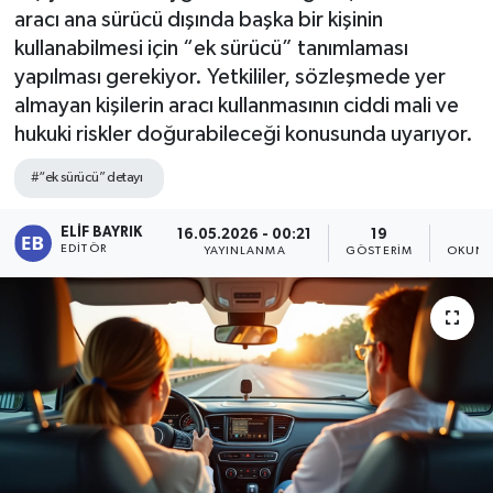
aracı ana sürücü dışında başka bir kişinin
kullanabilmesi için “ek sürücü” tanımlaması
yapılması gerekiyor. Yetkililer, sözleşmede yer
almayan kişilerin aracı kullanmasının ciddi mali ve
hukuki riskler doğurabileceği konusunda uyarıyor.
#“ek sürücü” detayı
ELIF BAYRIK
16.05.2026 - 00:21
19
2
EDITÖR
YAYINLANMA
GÖSTERIM
OKUNM