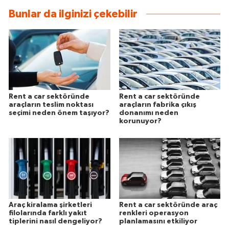
Bunlar da ilginizi çekebilir
Rent a car sektöründe
Rent a car sektöründe
araçların teslim noktası
araçların fabrika çıkış
seçimi neden önem taşıyor?
donanımı neden
korunuyor?
Araç kiralama şirketleri
Rent a car sektöründe araç
filolarında farklı yakıt
renkleri operasyon
tiplerini nasıl dengeliyor?
planlamasını etkiliyor