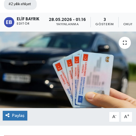
#2 yıllık ehliyet
ELIF BAYRIK
28.05.2026 - 01:16
3
1
EDITÖR
YAYINLANMA
GÖSTERIM
OKUNM
Paylaş
-
+
A
A