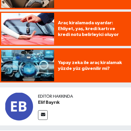
Araç kiralamada uyarılar:
Ehliyet, yaş, kredi kartı ve
kredi notu belirleyici oluyor
Yapay zeka ile araç kiralamak
yüzde yüz güvenilir mi?
EDITÖR HAKKINDA
Elif Bayrık