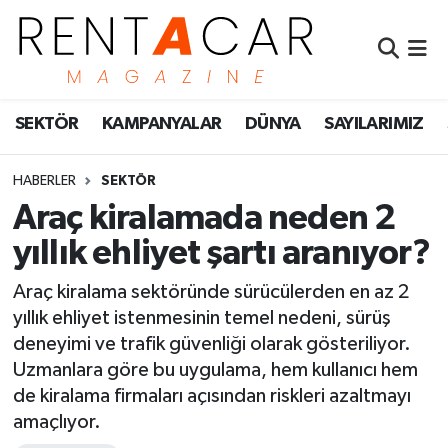
İstanbul Nöbetçi Eczaneler
SEKTÖR
KAMPANYALAR
DÜNYA
SAYILARIMIZ
İstanbul Hava Durumu
İstanbul Namaz Vakitleri
HABERLER
SEKTÖR
Araç kiralamada neden 2
İstanbul Trafik Yoğunluk Haritası
yıllık ehliyet şartı aranıyor?
Süper Lig Puan Durumu ve Fikstür
Araç kiralama sektöründe sürücülerden en az 2
yıllık ehliyet istenmesinin temel nedeni, sürüş
Tüm Manşetler
deneyimi ve trafik güvenliği olarak gösteriliyor.
Uzmanlara göre bu uygulama, hem kullanıcı hem
Son Dakika Haberleri
de kiralama firmaları açısından riskleri azaltmayı
amaçlıyor.
Haber Arşivi