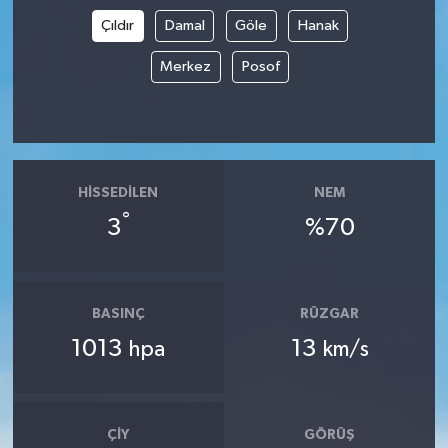
Çıldır
Damal
Göle
Hanak
Merkez
Posof
HISSEDILEN
NEM
°
3
%70
BASINÇ
RÜZGAR
1013
13
hpa
km/s
ÇIY
GÖRÜŞ