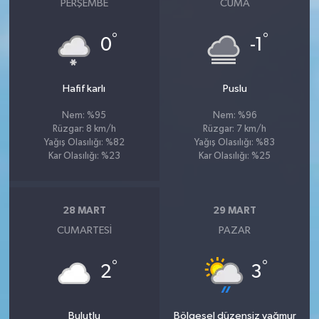
PERŞEMBE
CUMA
°
°
0
-1
Hafif karlı
Puslu
Nem: %95
Nem: %96
Rüzgar: 8 km/h
Rüzgar: 7 km/h
Yağış Olasılığı: %82
Yağış Olasılığı: %83
Kar Olasılığı: %23
Kar Olasılığı: %25
28 MART
29 MART
CUMARTESI
PAZAR
°
°
2
3
Bulutlu
Bölgesel düzensiz yağmur