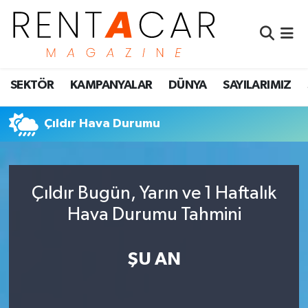
İstanbul Nöbetçi Eczaneler
SEKTÖR
KAMPANYALAR
DÜNYA
SAYILARIMIZ
İstanbul Hava Durumu
İstanbul Namaz Vakitleri
Çıldır Hava Durumu
İstanbul Trafik Yoğunluk Haritası
Çıldır Bugün, Yarın ve 1 Haftalık
Süper Lig Puan Durumu ve Fikstür
Hava Durumu Tahmini
Tüm Manşetler
ŞU AN
Son Dakika Haberleri
Haber Arşivi