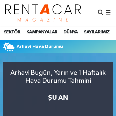
İstanbul Nöbetçi Eczaneler
SEKTÖR
KAMPANYALAR
DÜNYA
SAYILARIMIZ
İstanbul Hava Durumu
İstanbul Namaz Vakitleri
Arhavi Hava Durumu
İstanbul Trafik Yoğunluk Haritası
Arhavi Bugün, Yarın ve 1 Haftalık
Süper Lig Puan Durumu ve Fikstür
Hava Durumu Tahmini
Tüm Manşetler
ŞU AN
Son Dakika Haberleri
Haber Arşivi