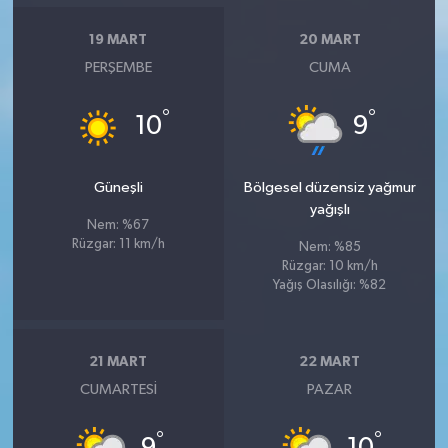
19 MART
20 MART
PERŞEMBE
CUMA
°
°
10
9
Güneşli
Bölgesel düzensiz yağmur
yağışlı
Nem: %67
Rüzgar: 11 km/h
Nem: %85
Rüzgar: 10 km/h
Yağış Olasılığı: %82
21 MART
22 MART
CUMARTESI
PAZAR
°
°