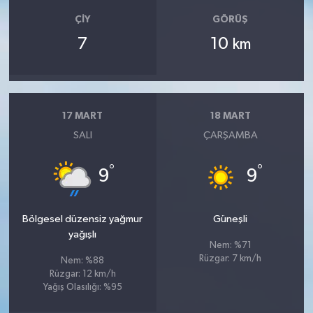
ÇIY
GÖRÜŞ
7
10
km
17 MART
18 MART
SALI
ÇARŞAMBA
°
°
9
9
Bölgesel düzensiz yağmur
Güneşli
yağışlı
Nem: %71
Rüzgar: 7 km/h
Nem: %88
Rüzgar: 12 km/h
Yağış Olasılığı: %95