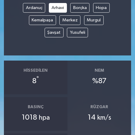
Ardanuç
Arhavi
Borçka
Hopa
Kemalpaşa
Merkez
Murgul
Şavşat
Yusufeli
HISSEDILEN
NEM
°
8
%87
BASINÇ
RÜZGAR
1018
14
hpa
km/s