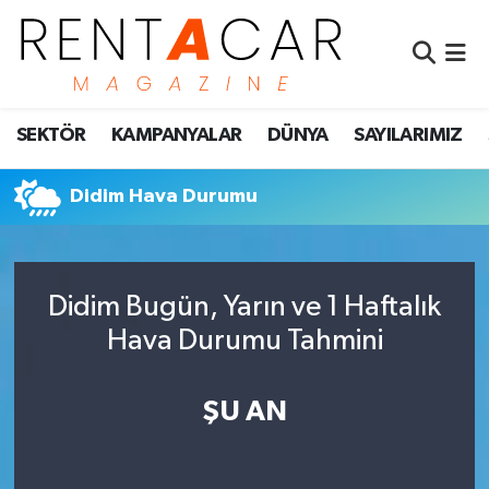
İstanbul Nöbetçi Eczaneler
SEKTÖR
KAMPANYALAR
DÜNYA
SAYILARIMIZ
İstanbul Hava Durumu
İstanbul Namaz Vakitleri
Didim Hava Durumu
İstanbul Trafik Yoğunluk Haritası
Didim Bugün, Yarın ve 1 Haftalık
Süper Lig Puan Durumu ve Fikstür
Hava Durumu Tahmini
Tüm Manşetler
ŞU AN
Son Dakika Haberleri
Haber Arşivi