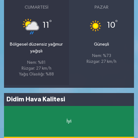
CUMARTESI
PAZAR
°
°
11
10
Bölgesel düzensiz yağmur
Güneşli
yağışlı
Nem: %73
Rüzgar: 27 km/h
Nem: %81
Rüzgar: 27 km/h
Yağış Olasılığı: %88
Didim Hava Kalitesi
İyi