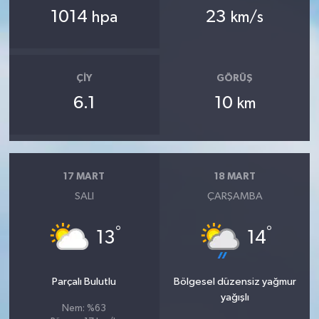
1014
23
hpa
km/s
ÇIY
GÖRÜŞ
6.1
10
km
17 MART
18 MART
SALI
ÇARŞAMBA
°
°
13
14
Parçalı Bulutlu
Bölgesel düzensiz yağmur
yağışlı
Nem: %63