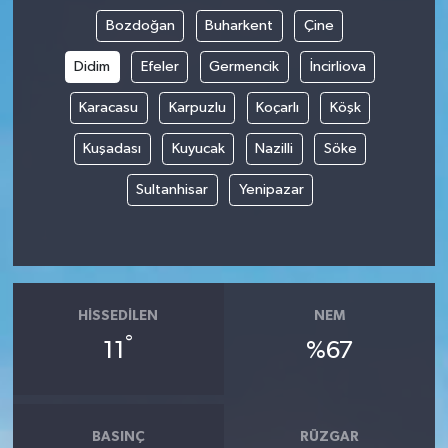
Bozdoğan
Buharkent
Çine
Didim
Efeler
Germencik
İncirliova
Karacasu
Karpuzlu
Koçarlı
Köşk
Kuşadası
Kuyucak
Nazilli
Söke
Sultanhisar
Yenipazar
HISSEDILEN
NEM
°
11
%67
BASINÇ
RÜZGAR