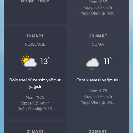
Rüzgar: 17 km/h
Nem: %67
Rüzgar: 16 km/h
Yağış Olasılığı: %88
19 MART
20 MART
PERŞEMBE
CUMA
°
°
13
11
Bölgesel düzensiz yağmur
Orta kuvvetli yağmurlu
yağışlı
Nem: %78
Rüzgar: 19 km/h
Nem: %75
Yağış Olasılığı: %83
Rüzgar: 29 km/h
Yağış Olasılığı: %73
21 MART
22 MART