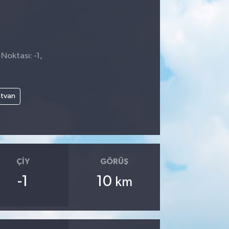
Noktası: -1,
atvan
ÇIY
GÖRÜŞ
-1
10
km