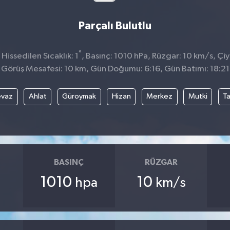
Parçalı Bulutlu
°
issedilen Sıcaklık: 1
, Basınç: 1010 hPa, Rüzgar: 10 km/s, Çiy 
Görüş Mesafesi: 10 km, Gün Doğumu: 6:16, Gün Batımı: 18:21
evaz
Ahlat
Güroymak
Hizan
Merkez
Mutki
T
BASINÇ
RÜZGAR
1010
10
hpa
km/s