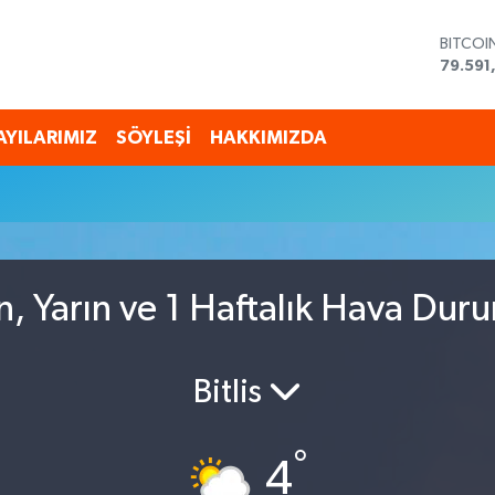
BITCOI
79.591
DOLAR
45,43
EURO
AYILARIMIZ
SÖYLEŞİ
HAKKIMIZDA
53,38
STERLİ
61,603
G.ALTI
6862,
BİST10
14.598
ün, Yarın ve 1 Haftalık Hava Dur
Bitlis
°
4