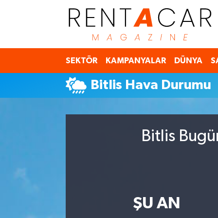
İstanbul Nöbetçi Eczaneler
SEKTÖR
KAMPANYALAR
DÜNYA
S
İstanbul Hava Durumu
Bitlis Hava Durumu
İstanbul Namaz Vakitleri
İstanbul Trafik Yoğunluk Haritası
Bitlis Bug
Süper Lig Puan Durumu ve Fikstür
Tüm Manşetler
Son Dakika Haberleri
ŞU AN
Haber Arşivi