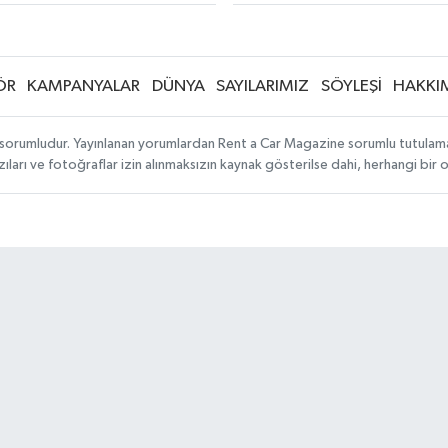
ÖR
KAMPANYALAR
DÜNYA
SAYILARIMIZ
SÖYLEŞİ
HAKKI
sorumludur. Yayınlanan yorumlardan Rent a Car Magazine sorumlu tutulamaz. S
ıları ve fotoğraflar izin alınmaksızın kaynak gösterilse dahi, herhangi bir