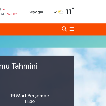
°
N
11
Beyoğlu
,74
%-1.82
620
%0.02
690
%0.19
N
80
%0.18
N
09000
%0.19
0
,00
%0
umu Tahmini
19 Mart Perşembe
14:30