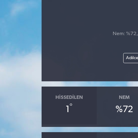
Nem: %72, H
Adilc
HISSEDILEN
NEM
°
1
%72