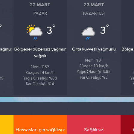
22 MART
23 MART
PAZAR
PAZARTESI
°
°
°
3
3
yağmur
Bölgesel düzensiz yağmur
Orta kuvvetli yağmurlu
Bölge
yağışlı
Nem: %91
Rüzgar: 10 km/h
Nem: %87
Yağış Olasılığı: %89
Rüzgar: 14 km/h
Kar Olasılığı: %3
%89
Yağış Olasılığı: %88
Ya
Kar Olasılığı: %4
Hassaslar için sağlıksız
Sağlıksız