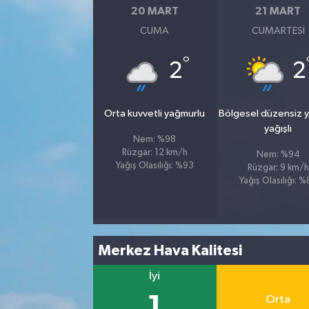
20 MART
21 MART
CUMA
CUMARTESI
°
2
2
Orta kuvvetli yağmurlu
Bölgesel düzensiz 
yağışlı
Nem: %98
Rüzgar: 12 km/h
Nem: %94
Yağış Olasılığı: %93
Rüzgar: 9 km/h
Yağış Olasılığı: 
Merkez Hava Kalitesi
İyi
1
Orta