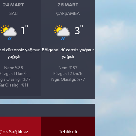
24 MART
25 MART
SALI
ÇARŞAMBA
°
°
1
3
sel düzensiz yağmur
Bölgesel düzensiz yağmur
yağışlı
yağışlı
Nem: %88
Nem: %87
Rüzgar: 11 km/h
Rüzgar: 12 km/h
ğış Olasılığı: %77
Yağış Olasılığı: %77
Kar Olasılığı: %11
Çok Sağlıksız
Tehlikeli