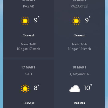
PAZAR
PAZARTESI
°
°
9
9
Güneşli
Güneşli
Nem: %48
Nem: %56
Rüzgar: 17 km/h
Rüzgar: 19 km/h
17 MART
18 MART
SALI
ÇARŞAMBA
°
°
8
10
Güneşli
Bulutlu