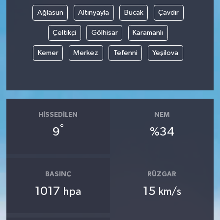
Ağlasun
Altınyayla
Bucak
Çavdır
Çeltikçi
Gölhisar
Karamanlı
Kemer
Merkez
Tefenni
Yeşilova
HISSEDILEN
NEM
°
9
%34
BASINÇ
RÜZGAR
1017
15
hpa
km/s