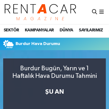
İstanbul Nöbetçi Eczaneler
SEKTÖR
KAMPANYALAR
DÜNYA
SAYILARIMIZ
İstanbul Hava Durumu
İstanbul Namaz Vakitleri
Burdur Hava Durumu
İstanbul Trafik Yoğunluk Haritası
Burdur Bugün, Yarın ve 1
Süper Lig Puan Durumu ve Fikstür
Haftalık Hava Durumu Tahmini
Tüm Manşetler
ŞU AN
Son Dakika Haberleri
Haber Arşivi