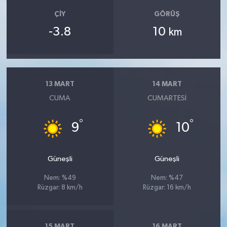
ÇIY
GÖRÜŞ
-3.8
10
km
13 MART
14 MART
CUMA
CUMARTESI
°
°
9
10
Güneşli
Güneşli
Nem: %49
Nem: %47
Rüzgar: 8 km/h
Rüzgar: 16 km/h
15 MART
16 MART