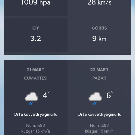
1009
28
hpa
km/s
ÇIY
GÖRÜŞ
3.2
9
km
21 MART
22 MART
CUMARTESI
PAZAR
°
°
4
6
Orta kuvvetli yağmurlu
Orta kuvvetli yağmurlu
Nem: %98
Nem: %98
Rüzgar: 15 km/h
Rüzgar: 15 km/h