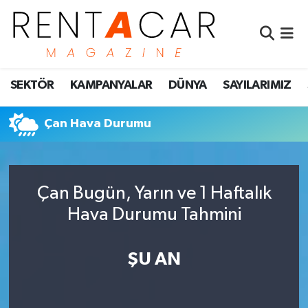
İstanbul Nöbetçi Eczaneler
SEKTÖR
KAMPANYALAR
DÜNYA
SAYILARIMIZ
İstanbul Hava Durumu
İstanbul Namaz Vakitleri
Çan Hava Durumu
İstanbul Trafik Yoğunluk Haritası
Çan Bugün, Yarın ve 1 Haftalık
Süper Lig Puan Durumu ve Fikstür
Hava Durumu Tahmini
Tüm Manşetler
ŞU AN
Son Dakika Haberleri
Haber Arşivi