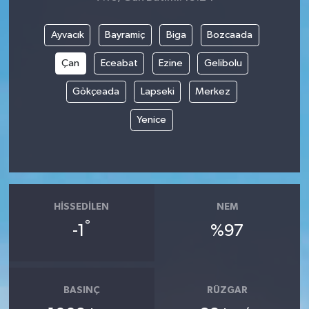
Ayvacık
Bayramiç
Biga
Bozcaada
Çan
Eceabat
Ezine
Gelibolu
Gökçeada
Lapseki
Merkez
Yenice
HISSEDILEN
NEM
°
-1
%97
BASINÇ
RÜZGAR