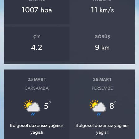
1007
11
hpa
km/s
ÇIY
GÖRÜŞ
4.2
9
km
25 MART
26 MART
ÇARŞAMBA
PERŞEMBE
°
°
5
8
Bölgesel düzensiz yağmur
Bölgesel düzensiz yağmur
yağışlı
yağışlı