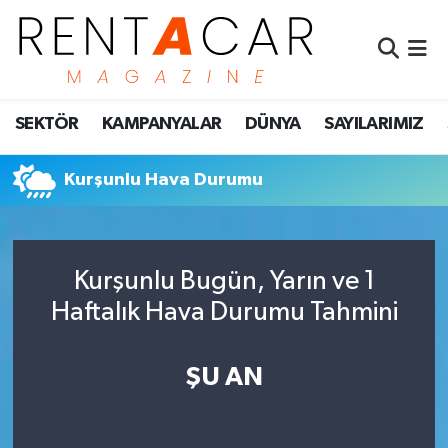
İstanbul Nöbetçi Eczaneler
SEKTÖR
KAMPANYALAR
DÜNYA
SAYILARIMIZ
İstanbul Hava Durumu
İstanbul Namaz Vakitleri
Kurşunlu Hava Durumu
İstanbul Trafik Yoğunluk Haritası
Kurşunlu Bugün, Yarın ve 1
Süper Lig Puan Durumu ve Fikstür
Haftalık Hava Durumu Tahmini
Tüm Manşetler
ŞU AN
Son Dakika Haberleri
Haber Arşivi