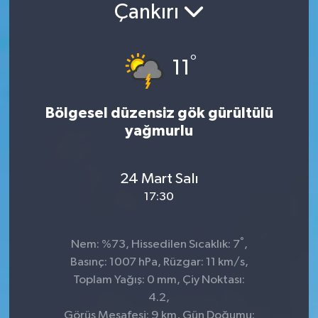
Çankırı
°
11
Bölgesel düzensiz gök gürültülü
yağmurlu
24 Mart Salı
17:30
°
Nem: %73, Hissedilen Sıcaklık: 7
,
Basınç: 1007 hPa, Rüzgar: 11 km/s,
Toplam Yağış: 0 mm, Çiy Noktası:
4.2,
Görüş Mesafesi: 9 km, Gün Doğumu: