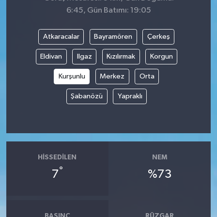
6:45, Gün Batımı: 19:05
Atkaracalar
Bayramören
Çerkeş
Eldivan
Ilgaz
Kızılırmak
Korgun
Kurşunlu
Merkez
Orta
Şabanözü
Yapraklı
HISSEDILEN
NEM
°
7
%73
BASINÇ
RÜZGAR