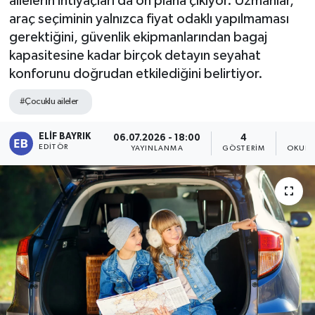
ailelerin ihtiyaçları da ön plana çıkıyor. Uzmanlar,
araç seçiminin yalnızca fiyat odaklı yapılmaması
gerektiğini, güvenlik ekipmanlarından bagaj
kapasitesine kadar birçok detayın seyahat
konforunu doğrudan etkilediğini belirtiyor.
#Çocuklu aileler
ELIF BAYRIK
06.07.2026 - 18:00
4
EDITÖR
YAYINLANMA
GÖSTERIM
OKUNM