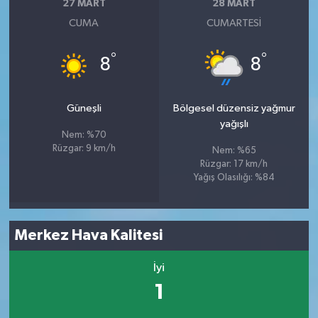
27 MART
28 MART
CUMA
CUMARTESI
°
°
8
8
Güneşli
Bölgesel düzensiz yağmur
yağışlı
Nem: %70
Rüzgar: 9 km/h
Nem: %65
Rüzgar: 17 km/h
Yağış Olasılığı: %84
Merkez Hava Kalitesi
İyi
1