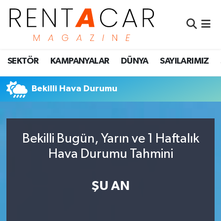
İstanbul Nöbetçi Eczaneler
SEKTÖR
KAMPANYALAR
DÜNYA
SAYILARIMIZ
İstanbul Hava Durumu
İstanbul Namaz Vakitleri
Bekilli Hava Durumu
İstanbul Trafik Yoğunluk Haritası
Bekilli Bugün, Yarın ve 1 Haftalık
Süper Lig Puan Durumu ve Fikstür
Hava Durumu Tahmini
Tüm Manşetler
ŞU AN
Son Dakika Haberleri
Haber Arşivi