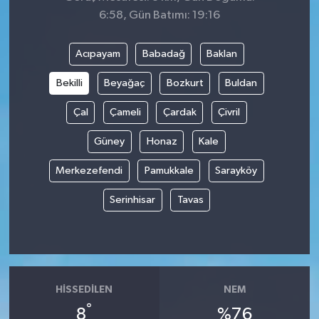
6:58, Gün Batımı: 19:16
Acıpayam
Babadağ
Baklan
Bekilli
Beyağaç
Bozkurt
Buldan
Çal
Çameli
Çardak
Çivril
Güney
Honaz
Kale
Merkezefendi
Pamukkale
Sarayköy
Serinhisar
Tavas
HISSEDILEN
NEM
°
8
%76