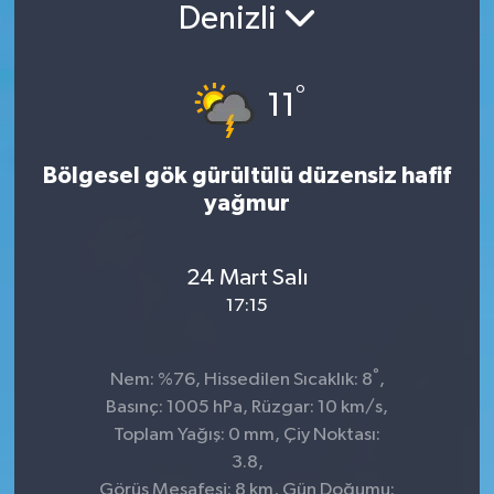
Denizli
°
11
Bölgesel gök gürültülü düzensiz hafif
yağmur
24 Mart Salı
17:15
°
Nem: %76, Hissedilen Sıcaklık: 8
,
Basınç: 1005 hPa, Rüzgar: 10 km/s,
Toplam Yağış: 0 mm, Çiy Noktası:
3.8,
Görüş Mesafesi: 8 km, Gün Doğumu: