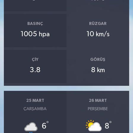
BASINÇ
RÜZGAR
1005
10
hpa
km/s
ÇIY
GÖRÜŞ
3.8
8
km
25 MART
26 MART
ÇARŞAMBA
PERŞEMBE
°
°
6
8