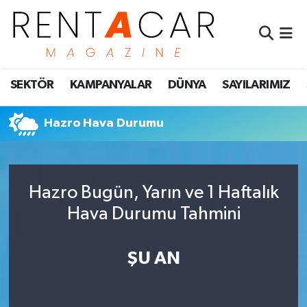
İstanbul Nöbetçi Eczaneler
SEKTÖR
KAMPANYALAR
DÜNYA
SAYILARIMIZ
İstanbul Hava Durumu
İstanbul Namaz Vakitleri
Hazro Hava Durumu
İstanbul Trafik Yoğunluk Haritası
Hazro Bugün, Yarın ve 1 Haftalık
Süper Lig Puan Durumu ve Fikstür
Hava Durumu Tahmini
Tüm Manşetler
ŞU AN
Son Dakika Haberleri
Haber Arşivi