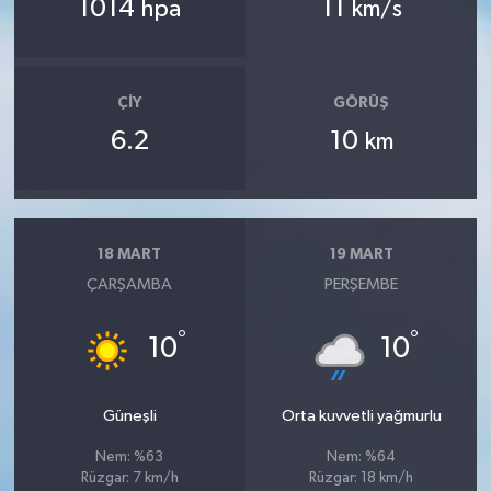
1014
11
hpa
km/s
ÇIY
GÖRÜŞ
6.2
10
km
18 MART
19 MART
ÇARŞAMBA
PERŞEMBE
°
°
10
10
Güneşli
Orta kuvvetli yağmurlu
Nem: %63
Nem: %64
Rüzgar: 7 km/h
Rüzgar: 18 km/h