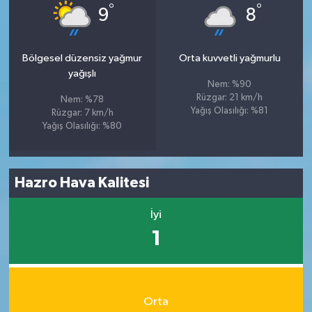
°
°
9
8
Bölgesel düzensiz yağmur
Orta kuvvetli yağmurlu
yağışlı
Nem: %90
Rüzgar: 21 km/h
Nem: %78
Yağış Olasılığı: %81
Rüzgar: 7 km/h
Yağış Olasılığı: %80
Hazro Hava Kalitesi
İyi
1
Orta