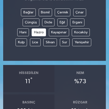
Bağlar
Bismil
Çermik
Çınar
Çüngüş
Dicle
Eğil
Ergani
Hani
Hazro
Kayapınar
Kocaköy
Kulp
Lice
Silvan
Sur
Yenişehir
HISSEDILEN
NEM
°
11
%73
BASINÇ
RÜZGAR