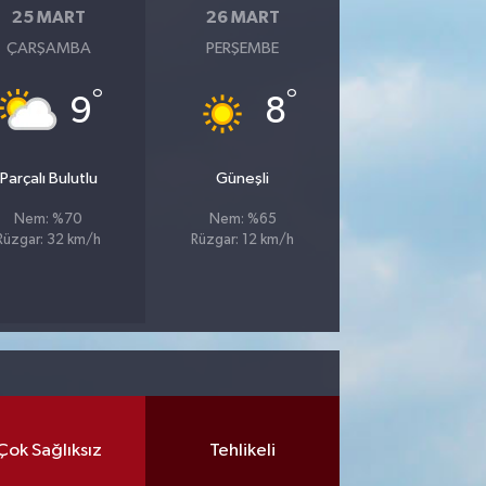
25 MART
26 MART
ÇARŞAMBA
PERŞEMBE
°
°
9
8
Parçalı Bulutlu
Güneşli
Nem: %70
Nem: %65
Rüzgar: 32 km/h
Rüzgar: 12 km/h
Çok Sağlıksız
Tehlikeli