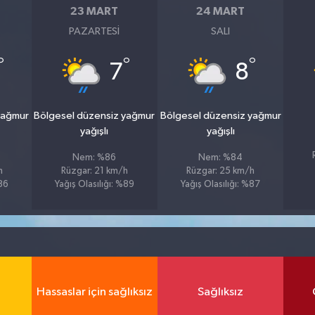
23 MART
24 MART
PAZARTESI
SALI
°
°
°
7
8
yağmur
Bölgesel düzensiz yağmur
Bölgesel düzensiz yağmur
yağışlı
yağışlı
Nem: %86
Nem: %84
h
Rüzgar: 21 km/h
Rüzgar: 25 km/h
%86
Yağış Olasılığı: %89
Yağış Olasılığı: %87
Hassaslar için sağlıksız
Sağlıksız