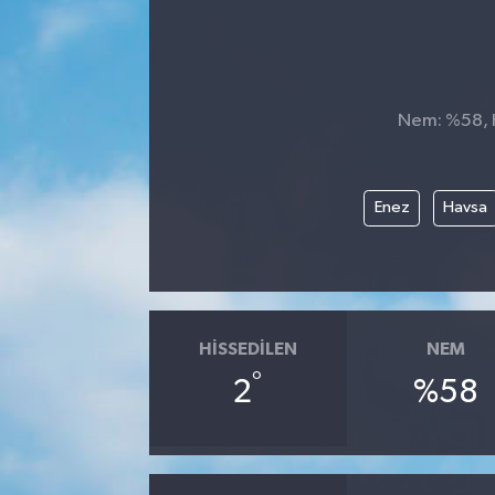
Nem: %58, H
Enez
Havsa
HISSEDILEN
NEM
°
2
%58