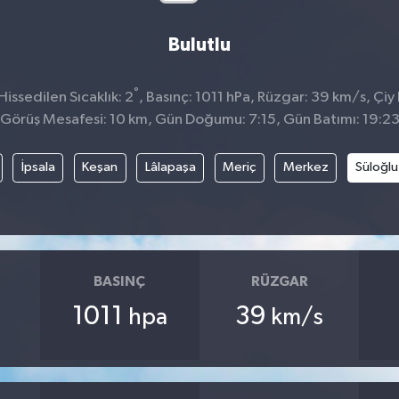
Bulutlu
°
issedilen Sıcaklık: 2
, Basınç: 1011 hPa, Rüzgar: 39 km/s, Çiy N
Görüş Mesafesi: 10 km, Gün Doğumu: 7:15, Gün Batımı: 19:2
İpsala
Keşan
Lâlapaşa
Meriç
Merkez
Süloğlu
BASINÇ
RÜZGAR
1011
39
hpa
km/s