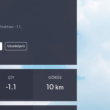
oktası: -1.1,
3
Uzunköprü
ÇIY
GÖRÜŞ
-1.1
10
km