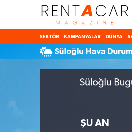
İstanbul Nöbetçi Eczaneler
SEKTÖR
KAMPANYALAR
DÜNYA
S
İstanbul Hava Durumu
Süloğlu Hava Duru
İstanbul Namaz Vakitleri
İstanbul Trafik Yoğunluk Haritası
Süloğlu Bug
Süper Lig Puan Durumu ve Fikstür
Tüm Manşetler
Son Dakika Haberleri
ŞU AN
Haber Arşivi