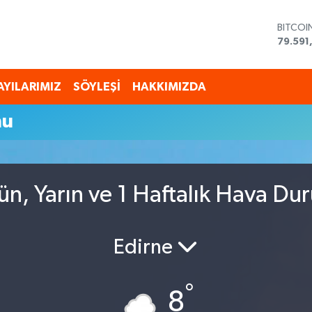
BITCOI
79.591
DOLAR
45,43
EURO
AYILARIMIZ
SÖYLEŞİ
HAKKIMIZDA
53,38
STERLİ
mu
61,603
G.ALTI
6862,
BİST10
14.598
ün, Yarın ve 1 Haftalık Hava Du
Edirne
°
8