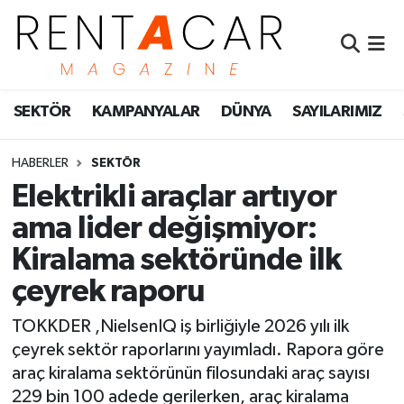
İstanbul Nöbetçi Eczaneler
SEKTÖR
KAMPANYALAR
DÜNYA
SAYILARIMIZ
İstanbul Hava Durumu
İstanbul Namaz Vakitleri
HABERLER
SEKTÖR
Elektrikli araçlar artıyor
İstanbul Trafik Yoğunluk Haritası
ama lider değişmiyor:
Kiralama sektöründe ilk
Süper Lig Puan Durumu ve Fikstür
çeyrek raporu
Tüm Manşetler
TOKKDER ,NielsenIQ iş birliğiyle 2026 yılı ilk
Son Dakika Haberleri
çeyrek sektör raporlarını yayımladı. Rapora göre
araç kiralama sektörünün filosundaki araç sayısı
Haber Arşivi
229 bin 100 adede gerilerken, araç kiralama