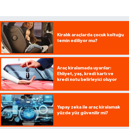
Kiralık araçlarda çocuk koltuğu
temin ediliyor mu?
Araç kiralamada uyarılar:
Ehliyet, yaş, kredi kartı ve
kredi notu belirleyici oluyor
Yapay zeka ile araç kiralamak
yüzde yüz güvenilir mi?