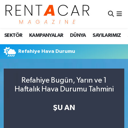
İstanbul Nöbetçi Eczaneler
SEKTÖR
KAMPANYALAR
DÜNYA
SAYILARIMIZ
İstanbul Hava Durumu
İstanbul Namaz Vakitleri
Refahiye Hava Durumu
İstanbul Trafik Yoğunluk Haritası
Refahiye Bugün, Yarın ve 1
Süper Lig Puan Durumu ve Fikstür
Haftalık Hava Durumu Tahmini
Tüm Manşetler
ŞU AN
Son Dakika Haberleri
Haber Arşivi