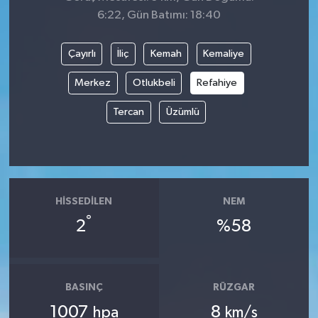
6:22, Gün Batımı: 18:40
Çayırlı
İliç
Kemah
Kemaliye
Merkez
Otlukbeli
Refahiye
Tercan
Üzümlü
HISSEDILEN
NEM
°
2
%58
BASINÇ
RÜZGAR
1007
8
hpa
km/s