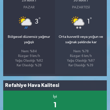
29 MART
30 MART
PAZAR
PAZARTESI
°
°
3
1
Bölgesel düzensiz yağmur
Orta kuvvetli veya yoğun ve
yağışlı
sağnak şeklinde kar
Nem: %84
Nem: %78
Rüzgar: 9 km/h
Rüzgar: 6 km/h
Yağış Olasılığı: %82
Yağış Olasılığı: %87
Kar Olasılığı: %28
Kar Olasılığı: %39
Refahiye Hava Kalitesi
İyi
1