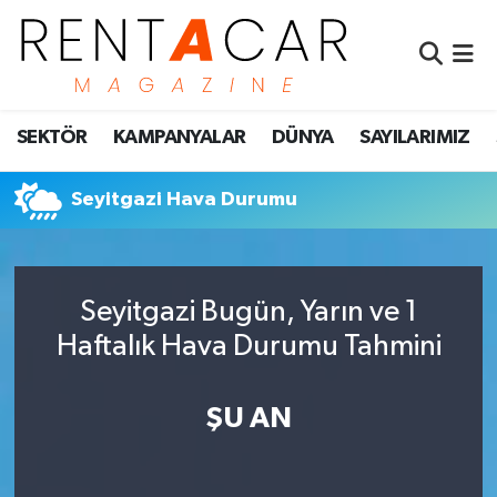
İstanbul Nöbetçi Eczaneler
SEKTÖR
KAMPANYALAR
DÜNYA
SAYILARIMIZ
İstanbul Hava Durumu
İstanbul Namaz Vakitleri
Seyitgazi Hava Durumu
İstanbul Trafik Yoğunluk Haritası
Seyitgazi Bugün, Yarın ve 1
Süper Lig Puan Durumu ve Fikstür
Haftalık Hava Durumu Tahmini
Tüm Manşetler
ŞU AN
Son Dakika Haberleri
Haber Arşivi