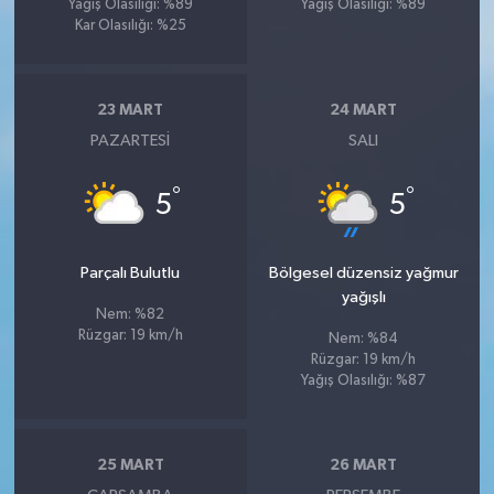
Yağış Olasılığı: %89
Yağış Olasılığı: %89
Kar Olasılığı: %25
23 MART
24 MART
PAZARTESI
SALI
°
°
5
5
Parçalı Bulutlu
Bölgesel düzensiz yağmur
yağışlı
Nem: %82
Rüzgar: 19 km/h
Nem: %84
Rüzgar: 19 km/h
Yağış Olasılığı: %87
25 MART
26 MART