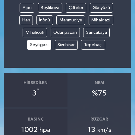
Alpu
Beylikova
Çifteler
Günyüzü
Han
İnönü
Mahmudiye
Mihalgazi
Mihalıççık
Odunpazarı
Sarıcakaya
Seyitgazi
Sivrihisar
Tepebaşı
HISSEDILEN
NEM
°
3
%75
BASINÇ
RÜZGAR
1002
13
hpa
km/s