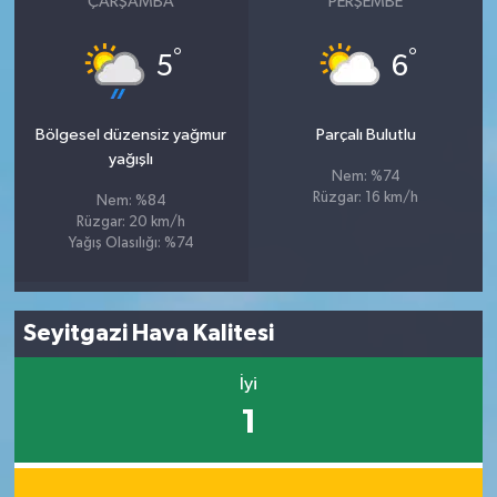
ÇARŞAMBA
PERŞEMBE
°
°
5
6
Bölgesel düzensiz yağmur
Parçalı Bulutlu
yağışlı
Nem: %74
Rüzgar: 16 km/h
Nem: %84
Rüzgar: 20 km/h
Yağış Olasılığı: %74
Seyitgazi Hava Kalitesi
İyi
1