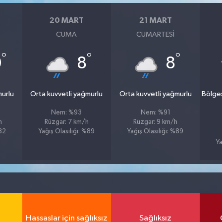
20 MART
21 MART
CUMA
CUMARTESI
°
°
°
0
8
8
murlu
Orta kuvvetli yağmurlu
Orta kuvvetli yağmurlu
Bölge
Nem: %93
Nem: %91
h
Rüzgar: 7 km/h
Rüzgar: 9 km/h
%82
Yağış Olasılığı: %89
Yağış Olasılığı: %89
Ya
Hassaslar için sağlıksız
Sağlıksız