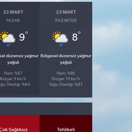
22 MART
23 MART
PAZAR
PAZARTESI
°
°
9
8
sel düzensiz yağmur
Bölgesel düzensiz yağmur
yağışlı
yağışlı
Nem: %87
Nem: %86
Rüzgar: 9 km/h
Rüzgar: 19 km/h
ğış Olasılığı: %84
Yağış Olasılığı: %83
Çok Sağlıksız
Tehlikeli