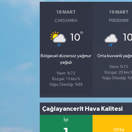
18 MART
19 MART
ÇARŞAMBA
PERŞEMBE
°
10
1
Bölgesel düzensiz yağmur
Orta kuvvetli yağ
yağışlı
Nem: %73
Rüzgar: 29 km/
Nem: %73
Yağış Olasılığı: 
Rüzgar: 13 km/h
Yağış Olasılığı: %86
Çağlayancerit Hava Kalitesi
İyi
Orta