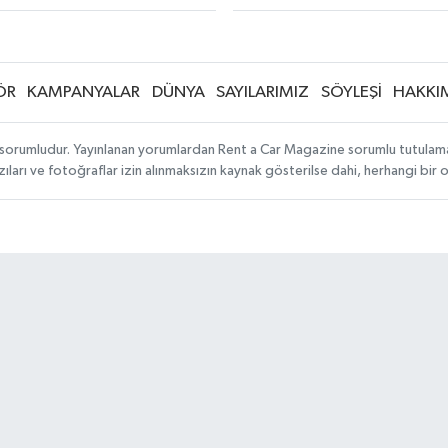
ÖR
KAMPANYALAR
DÜNYA
SAYILARIMIZ
SÖYLEŞİ
HAKKI
sorumludur. Yayınlanan yorumlardan Rent a Car Magazine sorumlu tutulamaz. S
ıları ve fotoğraflar izin alınmaksızın kaynak gösterilse dahi, herhangi bir