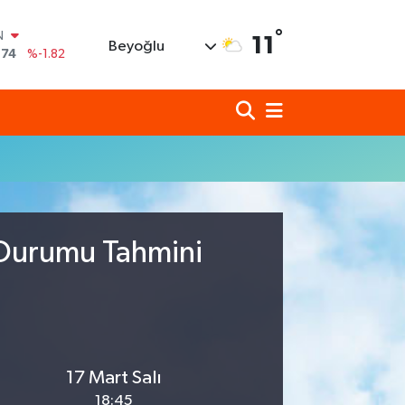
N
°
11
Beyoğlu
,74
%-1.82
620
%0.02
690
%0.19
N
80
%0.18
N
09000
%0.19
0
,00
%0
 Durumu Tahmini
17 Mart Salı
18:45