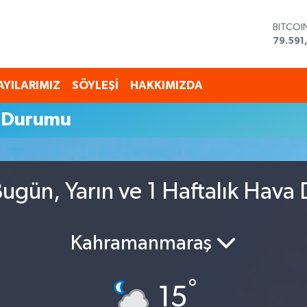
BITCOI
79.591
DOLAR
45,43
EURO
AYILARIMIZ
SÖYLEŞİ
HAKKIMIZDA
53,38
STERLİ
a Durumu
61,603
G.ALTI
6862,
BİST10
14.598
ugün, Yarın ve 1 Haftalık Hava
Kahramanmaraş
°
15