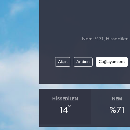
Nem: %71, Hissedilen S
Afşin
Andırın
Çağlayancerit
HISSEDILEN
NEM
°
14
%71