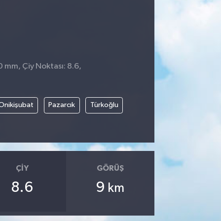
 0 mm, Çiy Noktası: 8.6,
Onikişubat
Pazarcık
Türkoğlu
ÇIY
GÖRÜŞ
8.6
9
km