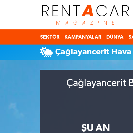
İstanbul Nöbetçi Eczaneler
SEKTÖR
KAMPANYALAR
DÜNYA
S
İstanbul Hava Durumu
Çağlayancerit Hav
İstanbul Namaz Vakitleri
İstanbul Trafik Yoğunluk Haritası
Çağlayancerit B
Süper Lig Puan Durumu ve Fikstür
Tüm Manşetler
Son Dakika Haberleri
ŞU AN
Haber Arşivi