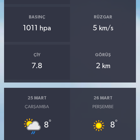
BASINÇ
RÜZGAR
1011
5
hpa
km/s
ÇIY
GÖRÜŞ
7.8
2
km
25 MART
26 MART
ÇARŞAMBA
PERŞEMBE
°
°
8
8