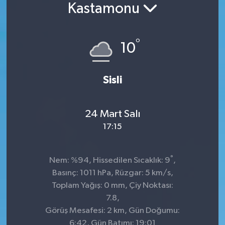
Kastamonu
°
10
Sisli
24 Mart Salı
17:15
°
Nem: %94, Hissedilen Sıcaklık: 9
,
Basınç: 1011 hPa, Rüzgar: 5 km/s,
Toplam Yağış: 0 mm, Çiy Noktası:
7.8,
Görüş Mesafesi: 2 km, Gün Doğumu:
6:42, Gün Batımı: 19:01