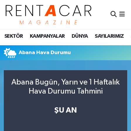
İstanbul Nöbetçi Eczaneler
SEKTÖR
KAMPANYALAR
DÜNYA
SAYILARIMIZ
İstanbul Hava Durumu
İstanbul Namaz Vakitleri
Abana Hava Durumu
İstanbul Trafik Yoğunluk Haritası
Abana Bugün, Yarın ve 1 Haftalık
Süper Lig Puan Durumu ve Fikstür
Hava Durumu Tahmini
Tüm Manşetler
ŞU AN
Son Dakika Haberleri
Haber Arşivi