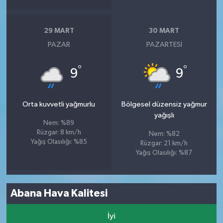
29 MART
30 MART
PAZAR
PAZARTESI
°
°
9
9
Orta kuvvetli yağmurlu
Bölgesel düzensiz yağmur
yağışlı
Nem: %89
Rüzgar: 8 km/h
Nem: %82
Yağış Olasılığı: %85
Rüzgar: 21 km/h
Yağış Olasılığı: %87
Abana Hava Kalitesi
İyi