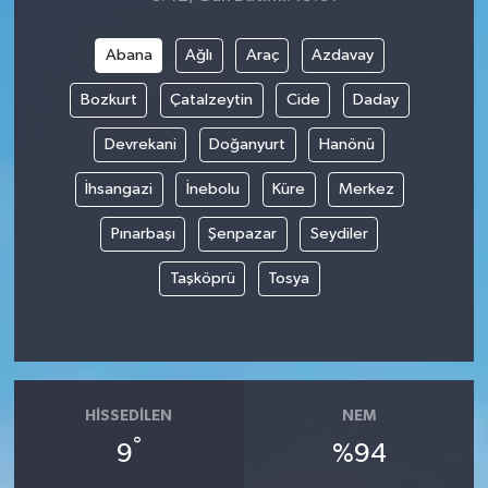
Abana
Ağlı
Araç
Azdavay
Bozkurt
Çatalzeytin
Cide
Daday
Devrekani
Doğanyurt
Hanönü
İhsangazi
İnebolu
Küre
Merkez
Pınarbaşı
Şenpazar
Seydiler
Taşköprü
Tosya
HISSEDILEN
NEM
°
9
%94