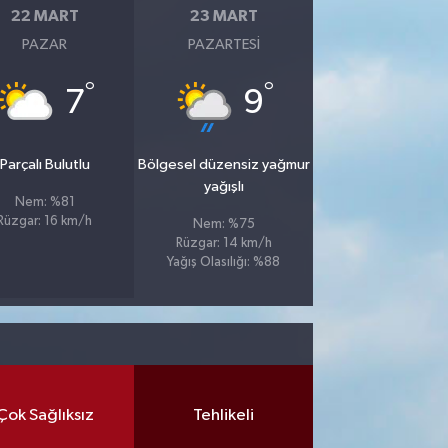
22 MART
23 MART
PAZAR
PAZARTESI
°
°
7
9
Parçalı Bulutlu
Bölgesel düzensiz yağmur
yağışlı
Nem: %81
Rüzgar: 16 km/h
Nem: %75
Rüzgar: 14 km/h
Yağış Olasılığı: %88
Çok Sağlıksız
Tehlikeli