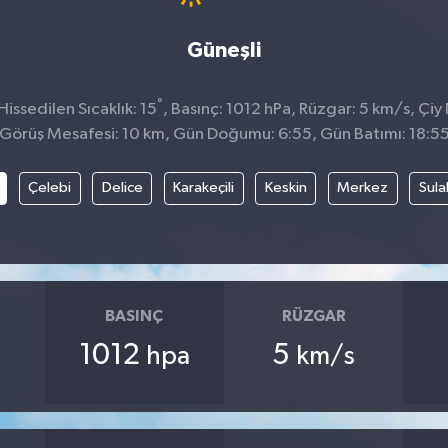
Güneşli
°
ssedilen Sıcaklık: 15
, Basınç: 1012 hPa, Rüzgar: 5 km/s, Çiy 
Görüş Mesafesi: 10 km, Gün Doğumu: 6:55, Gün Batımı: 18:5
Çelebi
Delice
Karakeçili
Keskin
Merkez
Sula
BASINÇ
RÜZGAR
1012
5
hpa
km/s