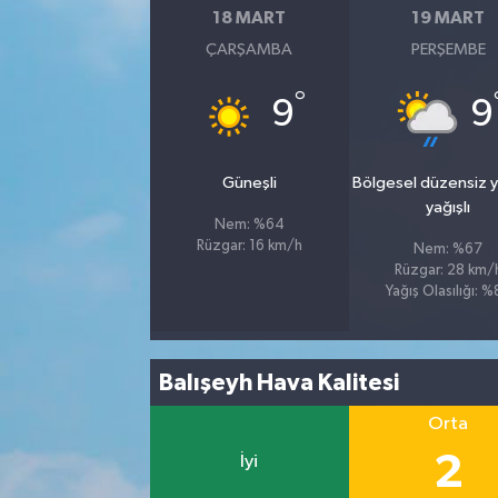
18 MART
19 MART
ÇARŞAMBA
PERŞEMBE
°
9
9
Güneşli
Bölgesel düzensiz 
yağışlı
Nem: %64
Rüzgar: 16 km/h
Nem: %67
Rüzgar: 28 km/
Yağış Olasılığı: 
Balışeyh Hava Kalitesi
Orta
2
İyi