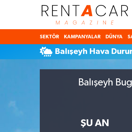
İstanbul Nöbetçi Eczaneler
SEKTÖR
KAMPANYALAR
DÜNYA
S
İstanbul Hava Durumu
Balışeyh Hava Dur
İstanbul Namaz Vakitleri
İstanbul Trafik Yoğunluk Haritası
Balışeyh Bug
Süper Lig Puan Durumu ve Fikstür
Tüm Manşetler
Son Dakika Haberleri
ŞU AN
Haber Arşivi