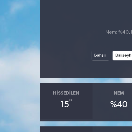
Nem: %40, Hi
Bahşılı
Balışeyh
HISSEDILEN
NEM
°
15
%40