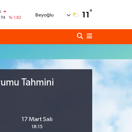
N
°
11
Beyoğlu
,74
%-1.82
620
%0.02
690
%0.19
N
80
%0.18
N
09000
%0.19
0
,00
%0
urumu Tahmini
17 Mart Salı
18:15