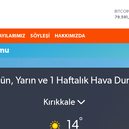
BITCOI
79.591
DOLAR
45,43
EURO
AYILARIMIZ
SÖYLEŞİ
HAKKIMIZDA
53,38
STERLİ
umu
61,603
G.ALTI
6862,
BİST10
14.598
ün, Yarın ve 1 Haftalık Hava D
Kırıkkale
°
14