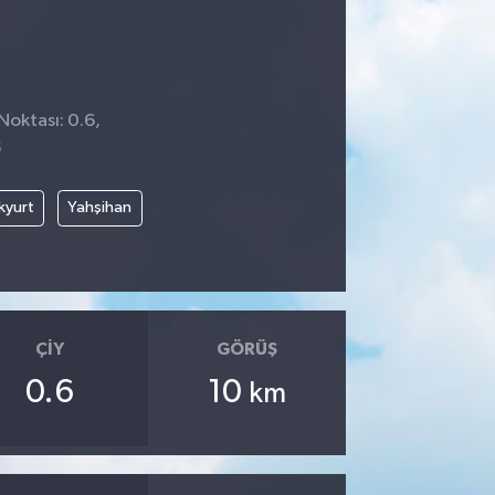
Noktası: 0.6,
5
kyurt
Yahşihan
ÇIY
GÖRÜŞ
0.6
10
km