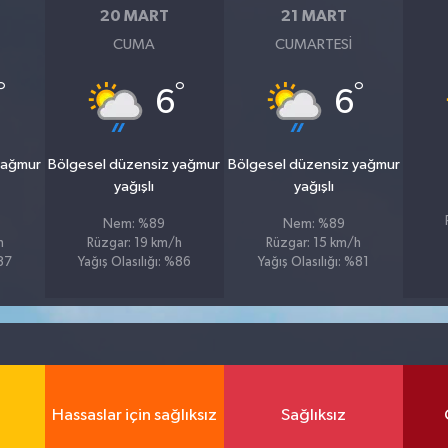
20 MART
21 MART
CUMA
CUMARTESI
°
°
°
6
6
yağmur
Bölgesel düzensiz yağmur
Bölgesel düzensiz yağmur
yağışlı
yağışlı
Nem: %89
Nem: %89
h
Rüzgar: 19 km/h
Rüzgar: 15 km/h
%87
Yağış Olasılığı: %86
Yağış Olasılığı: %81
Hassaslar için sağlıksız
Sağlıksız