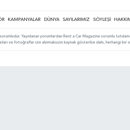
ÖR
KAMPANYALAR
DÜNYA
SAYILARIMIZ
SÖYLEŞİ
HAKKI
sorumludur. Yayınlanan yorumlardan Rent a Car Magazine sorumlu tutulamaz. S
ıları ve fotoğraflar izin alınmaksızın kaynak gösterilse dahi, herhangi bir