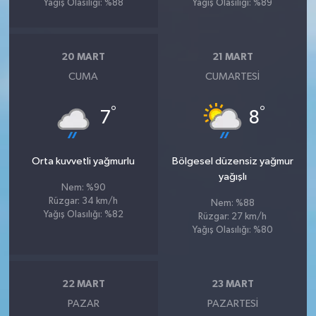
Yağış Olasılığı: %88
Yağış Olasılığı: %89
20 MART
21 MART
CUMA
CUMARTESI
°
°
7
8
Orta kuvvetli yağmurlu
Bölgesel düzensiz yağmur
yağışlı
Nem: %90
Rüzgar: 34 km/h
Nem: %88
Yağış Olasılığı: %82
Rüzgar: 27 km/h
Yağış Olasılığı: %80
22 MART
23 MART
PAZAR
PAZARTESI