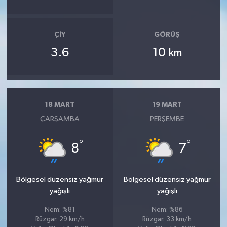
ÇIY
GÖRÜŞ
3.6
10
km
18 MART
19 MART
ÇARŞAMBA
PERŞEMBE
°
°
8
7
Bölgesel düzensiz yağmur
Bölgesel düzensiz yağmur
yağışlı
yağışlı
Nem: %81
Nem: %86
Rüzgar: 29 km/h
Rüzgar: 33 km/h