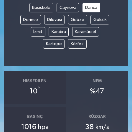
Başiskele
Çayırova
Darıca
Derince
Dilovası
Gebze
Gölcük
İzmit
Kandıra
Karamürsel
Kartepe
Körfez
HISSEDILEN
NEM
°
10
%47
BASINÇ
RÜZGAR
1016
38
hpa
km/s