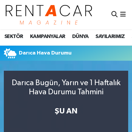
İstanbul Nöbetçi Eczaneler
SEKTÖR
KAMPANYALAR
DÜNYA
SAYILARIMIZ
İstanbul Hava Durumu
İstanbul Namaz Vakitleri
Darıca Hava Durumu
İstanbul Trafik Yoğunluk Haritası
Darıca Bugün, Yarın ve 1 Haftalık
Süper Lig Puan Durumu ve Fikstür
Hava Durumu Tahmini
Tüm Manşetler
ŞU AN
Son Dakika Haberleri
Haber Arşivi