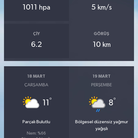
1011
5
hpa
km/s
ÇIY
GÖRÜŞ
6.2
10
km
18 MART
19 MART
ÇARŞAMBA
PERŞEMBE
°
°
11
8
Parçalı Bulutlu
Bölgesel düzensiz yağmur
yağışlı
Nem: %66