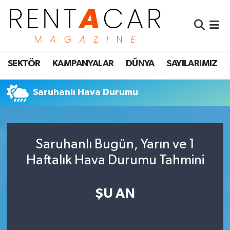
İstanbul Nöbetçi Eczaneler
SEKTÖR
KAMPANYALAR
DÜNYA
SAYILARIMIZ
İstanbul Hava Durumu
İstanbul Namaz Vakitleri
Saruhanlı Hava Durumu
İstanbul Trafik Yoğunluk Haritası
Saruhanlı Bugün, Yarın ve 1
Süper Lig Puan Durumu ve Fikstür
Haftalık Hava Durumu Tahmini
Tüm Manşetler
ŞU AN
Son Dakika Haberleri
Haber Arşivi