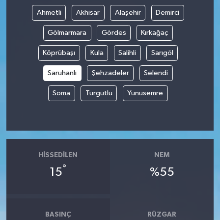
Ahmetli
Akhisar
Alaşehir
Demirci
Gölmarmara
Gördes
Kırkağaç
Köprübaşı
Kula
Salihli
Sarıgöl
Saruhanlı
Şehzadeler
Selendi
Soma
Turgutlu
Yunusemre
HISSEDILEN
NEM
°
15
%55
BASINÇ
RÜZGAR