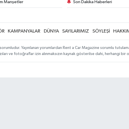
m Manşetler
Son Dakika Haberleri
ÖR
KAMPANYALAR
DÜNYA
SAYILARIMIZ
SÖYLEŞİ
HAKKI
sorumludur. Yayınlanan yorumlardan Rent a Car Magazine sorumlu tutulamaz. S
ıları ve fotoğraflar izin alınmaksızın kaynak gösterilse dahi, herhangi bir