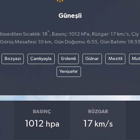
Güneşli
°
ssedilen Sıcaklık: 18
, Basınç: 1012 hPa, Rüzgar: 17 km/s, Çiy
Görüş Mesafesi: 10 km, Gün Doğumu: 6:55, Gün Batımı: 18:5
Bozyazı
Çamlıyayla
Erdemli
Gülnar
Mezitli
Mu
Yenişehir
BASINÇ
RÜZGAR
1012
17
hpa
km/s