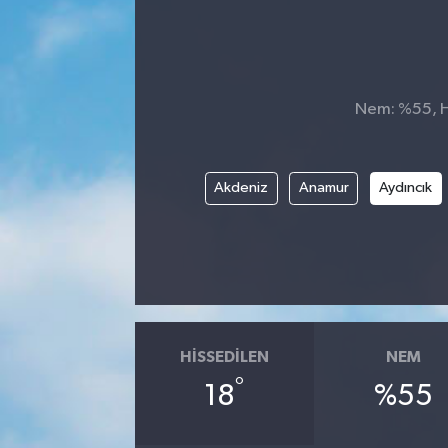
Nem: %55, Hi
Akdeniz
Anamur
Aydıncık
HISSEDILEN
NEM
°
18
%55