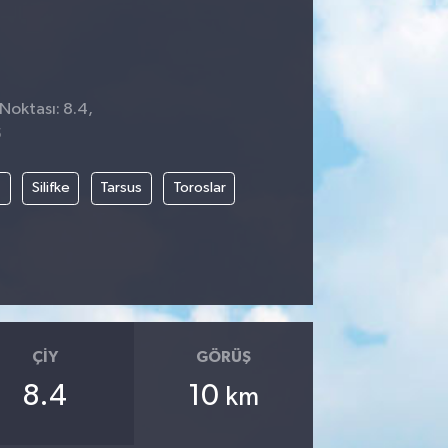
 Noktası: 8.4,
5
t
Silifke
Tarsus
Toroslar
ÇIY
GÖRÜŞ
8.4
10
km