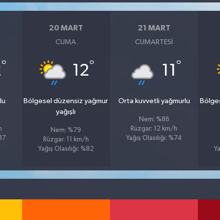
20 MART
21 MART
CUMA
CUMARTESI
°
°
°
2
12
11
lu
Bölgesel düzensiz yağmur
Orta kuvvetli yağmurlu
Bölge
yağışlı
Nem: %86
h
Rüzgar: 12 km/h
Nem: %79
%87
Yağış Olasılığı: %74
Rüzgar: 11 km/h
Yağış Olasılığı: %82
Ya