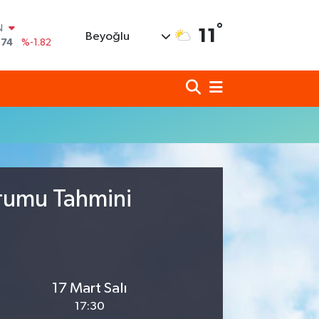
°
N
11
Beyoğlu
,74
%-1.82
620
%0.02
690
%0.19
N
80
%0.18
N
09000
%0.19
0
,00
%0
urumu Tahmini
17 Mart Salı
17:30