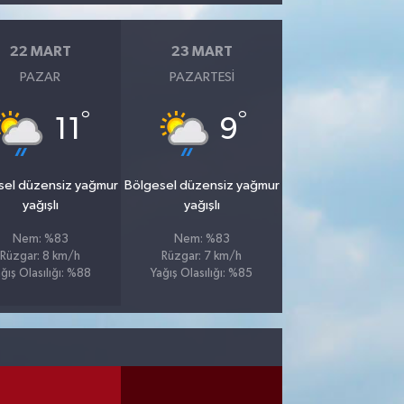
22 MART
23 MART
PAZAR
PAZARTESI
°
°
11
9
sel düzensiz yağmur
Bölgesel düzensiz yağmur
yağışlı
yağışlı
Nem: %83
Nem: %83
Rüzgar: 8 km/h
Rüzgar: 7 km/h
ğış Olasılığı: %88
Yağış Olasılığı: %85