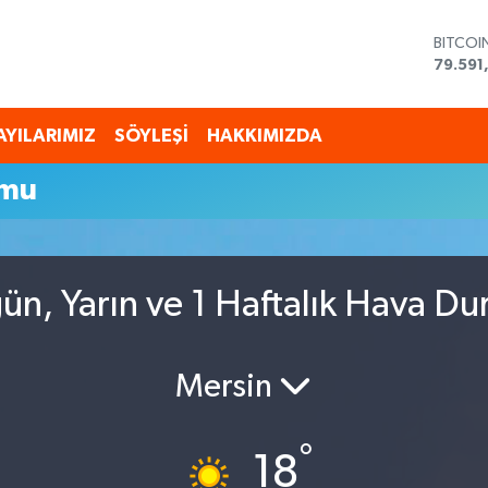
BITCOI
79.591
DOLAR
45,43
EURO
AYILARIMIZ
SÖYLEŞİ
HAKKIMIZDA
53,38
STERLİ
umu
61,603
G.ALTI
6862,
BİST10
14.598
ün, Yarın ve 1 Haftalık Hava D
Mersin
°
18