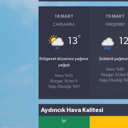
18 MART
19 MART
ÇARŞAMBA
PERŞEMBE
°
13
1
Bölgesel düzensiz yağmur
Şiddetli yağmur
yağışlı
Nem: %85
Rüzgar: 23 km/
Nem: %55
Yağış Olasılığı: 
Rüzgar: 16 km/h
Yağış Olasılığı: %87
Aydıncık Hava Kalitesi
İyi