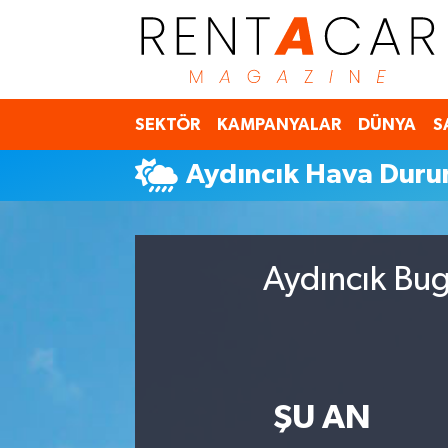
İstanbul Nöbetçi Eczaneler
SEKTÖR
KAMPANYALAR
DÜNYA
S
İstanbul Hava Durumu
Aydıncık Hava Dur
İstanbul Namaz Vakitleri
İstanbul Trafik Yoğunluk Haritası
Aydıncık Bug
Süper Lig Puan Durumu ve Fikstür
Tüm Manşetler
Son Dakika Haberleri
ŞU AN
Haber Arşivi