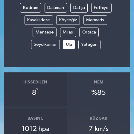
Bodrum
Dalaman
Datça
Fethiye
Kavaklıdere
Köyceğiz
Marmaris
Menteşe
Milas
Ortaca
Seydikemer
Ula
Yatağan
HISSEDILEN
NEM
°
8
%85
BASINÇ
RÜZGAR
1012
7
hpa
km/s