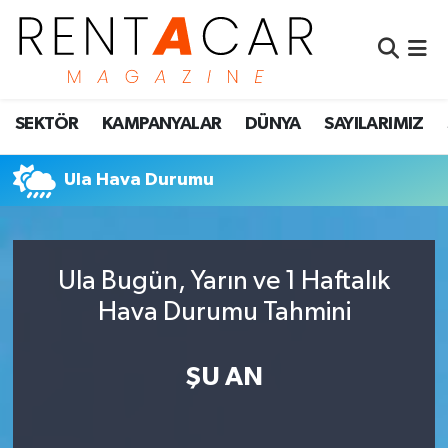
İstanbul Nöbetçi Eczaneler
SEKTÖR
KAMPANYALAR
DÜNYA
SAYILARIMIZ
İstanbul Hava Durumu
İstanbul Namaz Vakitleri
Ula Hava Durumu
İstanbul Trafik Yoğunluk Haritası
Ula Bugün, Yarın ve 1 Haftalık
Süper Lig Puan Durumu ve Fikstür
Hava Durumu Tahmini
Tüm Manşetler
ŞU AN
Son Dakika Haberleri
Haber Arşivi