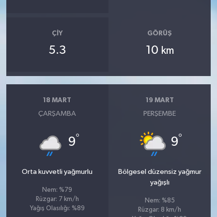
ÇIY
GÖRÜŞ
5.3
10
km
18 MART
19 MART
ÇARŞAMBA
PERŞEMBE
°
°
9
9
Orta kuvvetli yağmurlu
Bölgesel düzensiz yağmur
yağışlı
Nem: %79
Rüzgar: 7 km/h
Nem: %85
Yağış Olasılığı: %89
Rüzgar: 8 km/h