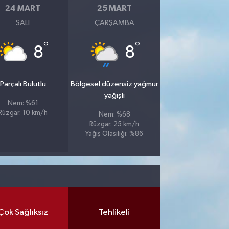
24 MART
25 MART
SALI
ÇARŞAMBA
°
°
8
8
Parçalı Bulutlu
Bölgesel düzensiz yağmur
yağışlı
Nem: %61
Rüzgar: 10 km/h
Nem: %68
Rüzgar: 25 km/h
Yağış Olasılığı: %86
Çok Sağlıksız
Tehlikeli