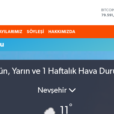
BITCOI
79.591
DOLAR
45,43
EURO
AYILARIMIZ
SÖYLEŞİ
HAKKIMIZDA
53,38
STERLİ
mu
61,603
G.ALTI
6862,
BİST10
14.598
n, Yarın ve 1 Haftalık Hava Du
Nevşehir
°
11