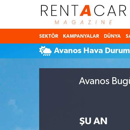
İstanbul Nöbetçi Eczaneler
SEKTÖR
KAMPANYALAR
DÜNYA
S
İstanbul Hava Durumu
Avanos Hava Duru
İstanbul Namaz Vakitleri
İstanbul Trafik Yoğunluk Haritası
Avanos Bugü
Süper Lig Puan Durumu ve Fikstür
Tüm Manşetler
Son Dakika Haberleri
ŞU AN
Haber Arşivi