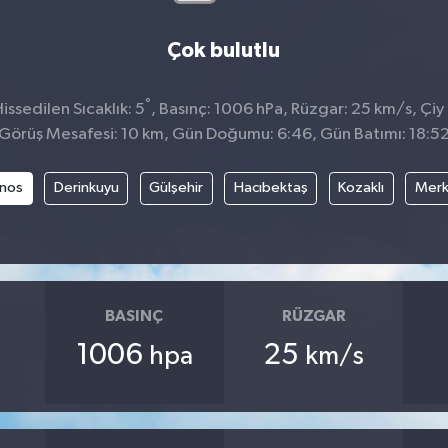
Çok bulutlu
°
ssedilen Sıcaklık: 5
, Basınç: 1006 hPa, Rüzgar: 25 km/s, Çiy 
Görüş Mesafesi: 10 km, Gün Doğumu: 6:46, Gün Batımı: 18:5
nos
Derinkuyu
Gülşehir
Hacıbektaş
Kozaklı
Mer
BASINÇ
RÜZGAR
1006
25
hpa
km/s