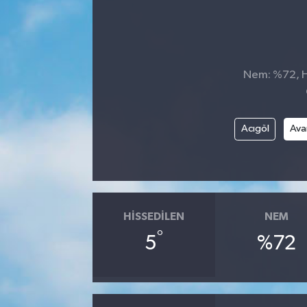
Nem: %72, Hi
Acıgöl
Ava
HISSEDILEN
NEM
°
5
%72