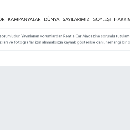
ÖR
KAMPANYALAR
DÜNYA
SAYILARIMIZ
SÖYLEŞİ
HAKKI
sorumludur. Yayınlanan yorumlardan Rent a Car Magazine sorumlu tutulamaz. S
ıları ve fotoğraflar izin alınmaksızın kaynak gösterilse dahi, herhangi bir