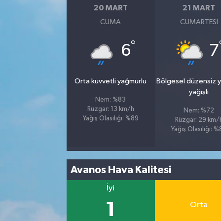
20 MART
21 MART
CUMA
CUMARTESI
°
6
7
Orta kuvvetli yağmurlu
Bölgesel düzensiz 
yağışlı
Nem: %83
Rüzgar: 13 km/h
Nem: %72
Yağış Olasılığı: %89
Rüzgar: 29 km/
Yağış Olasılığı: 
Avanos Hava Kalitesi
İyi
1
Orta