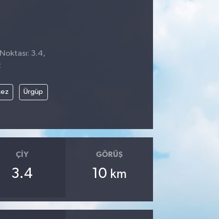
Noktası: 3.4,
2
kez
Ürgüp
ÇIY
GÖRÜŞ
3.4
10
km