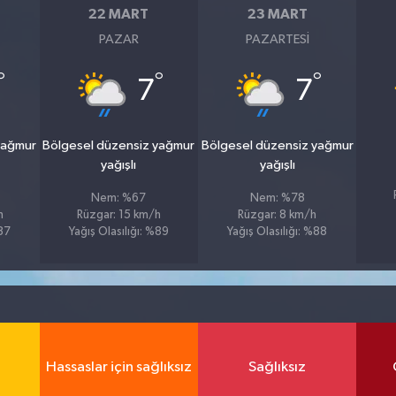
22 MART
23 MART
PAZAR
PAZARTESI
°
°
°
7
7
yağmur
Bölgesel düzensiz yağmur
Bölgesel düzensiz yağmur
yağışlı
yağışlı
Nem: %67
Nem: %78
h
Rüzgar: 15 km/h
Rüzgar: 8 km/h
%87
Yağış Olasılığı: %89
Yağış Olasılığı: %88
Hassaslar için sağlıksız
Sağlıksız