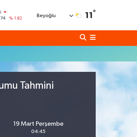
°
N
11
Beyoğlu
,74
%-1.82
620
%0.02
690
%0.19
N
80
%0.18
N
09000
%0.19
0
,00
%0
rumu Tahmini
19 Mart Perşembe
04:45