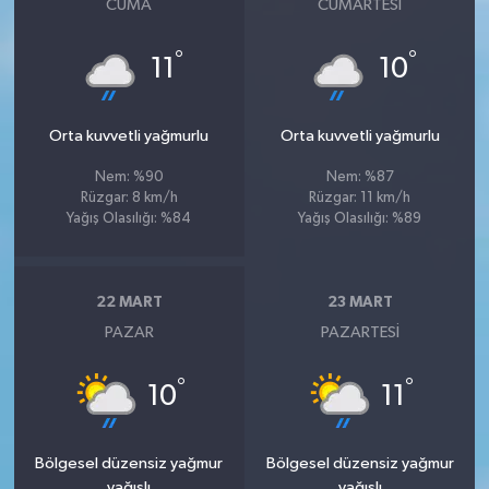
CUMA
CUMARTESI
°
°
11
10
Orta kuvvetli yağmurlu
Orta kuvvetli yağmurlu
Nem: %90
Nem: %87
Rüzgar: 8 km/h
Rüzgar: 11 km/h
Yağış Olasılığı: %84
Yağış Olasılığı: %89
22 MART
23 MART
PAZAR
PAZARTESI
°
°
10
11
Bölgesel düzensiz yağmur
Bölgesel düzensiz yağmur
yağışlı
yağışlı