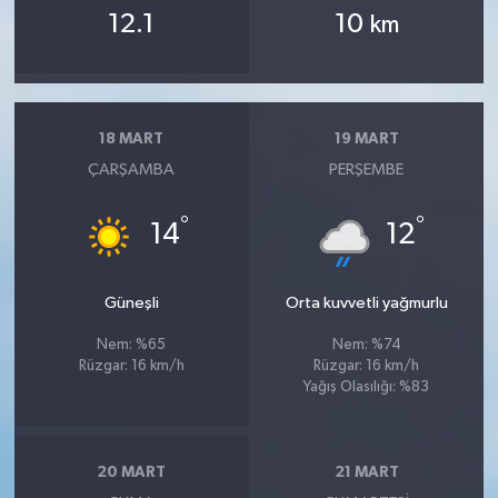
12.1
10
km
18 MART
19 MART
ÇARŞAMBA
PERŞEMBE
°
°
14
12
Güneşli
Orta kuvvetli yağmurlu
Nem: %65
Nem: %74
Rüzgar: 16 km/h
Rüzgar: 16 km/h
Yağış Olasılığı: %83
20 MART
21 MART