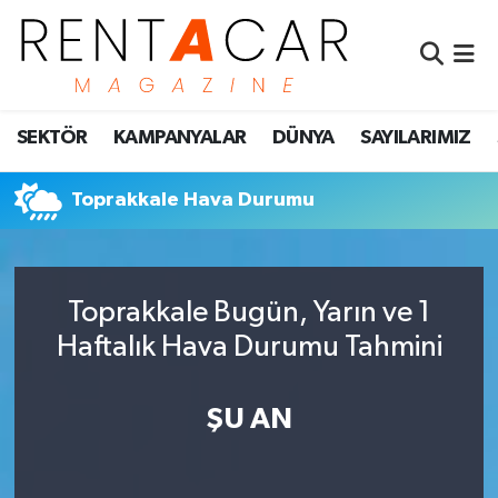
İstanbul Nöbetçi Eczaneler
SEKTÖR
KAMPANYALAR
DÜNYA
SAYILARIMIZ
İstanbul Hava Durumu
İstanbul Namaz Vakitleri
Toprakkale Hava Durumu
İstanbul Trafik Yoğunluk Haritası
Toprakkale Bugün, Yarın ve 1
Süper Lig Puan Durumu ve Fikstür
Haftalık Hava Durumu Tahmini
Tüm Manşetler
ŞU AN
Son Dakika Haberleri
Haber Arşivi