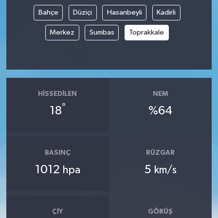
Bahçe
Düziçi
Hasanbeyli
Kadirli
Merkez
Sumbas
Toprakkale
HISSEDILEN
NEM
°
18
%64
BASINÇ
RÜZGAR
1012
5
hpa
km/s
ÇIY
GÖRÜŞ