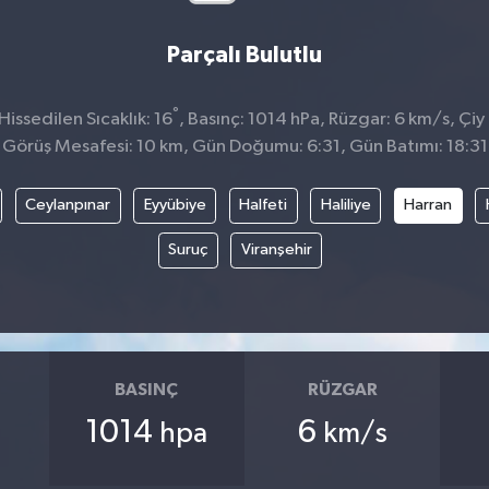
Parçalı Bulutlu
°
issedilen Sıcaklık: 16
, Basınç: 1014 hPa, Rüzgar: 6 km/s, Çiy 
Görüş Mesafesi: 10 km, Gün Doğumu: 6:31, Gün Batımı: 18:31
Ceylanpınar
Eyyübiye
Halfeti
Haliliye
Harran
Suruç
Viranşehir
BASINÇ
RÜZGAR
1014
6
hpa
km/s