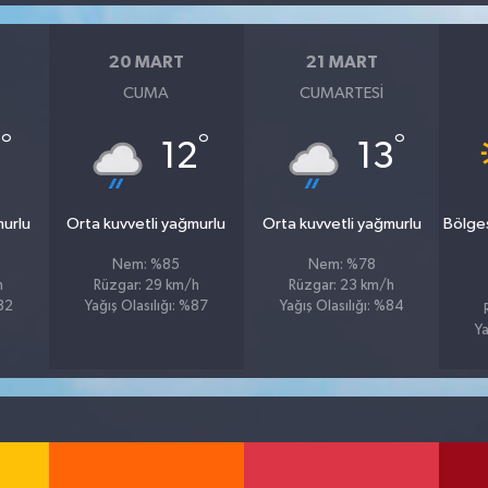
20 MART
21 MART
CUMA
CUMARTESI
°
°
°
1
12
13
murlu
Orta kuvvetli yağmurlu
Orta kuvvetli yağmurlu
Bölge
Nem: %85
Nem: %78
h
Rüzgar: 29 km/h
Rüzgar: 23 km/h
%82
Yağış Olasılığı: %87
Yağış Olasılığı: %84
Ya