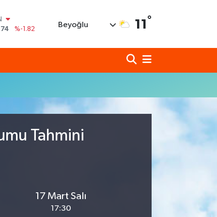
°
N
11
Beyoğlu
,74
%-1.82
620
%0.02
690
%0.19
N
80
%0.18
N
09000
%0.19
0
,00
%0
rumu Tahmini
17 Mart Salı
17:30