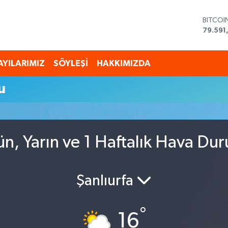
BITCOI
79.591
DOLAR
45,43
EURO
AYILARIMIZ
SÖYLEŞİ
HAKKIMIZDA
53,38
STERLİ
u
61,603
G.ALTI
6862,
BİST10
14.598
n, Yarın ve 1 Haftalık Hava Du
Şanlıurfa
°
16