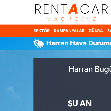
İstanbul Nöbetçi Eczaneler
SEKTÖR
KAMPANYALAR
DÜNYA
S
İstanbul Hava Durumu
Harran Hava Durum
İstanbul Namaz Vakitleri
İstanbul Trafik Yoğunluk Haritası
Harran Bugü
Süper Lig Puan Durumu ve Fikstür
Tüm Manşetler
Son Dakika Haberleri
ŞU AN
Haber Arşivi