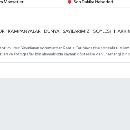
m Manşetler
Son Dakika Haberleri
ÖR
KAMPANYALAR
DÜNYA
SAYILARIMIZ
SÖYLEŞİ
HAKKI
sorumludur. Yayınlanan yorumlardan Rent a Car Magazine sorumlu tutulamaz. S
ıları ve fotoğraflar izin alınmaksızın kaynak gösterilse dahi, herhangi bir