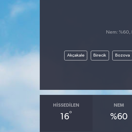
Nem: %60, H
Akçakale
Birecik
Bozova
HISSEDILEN
NEM
°
16
%60