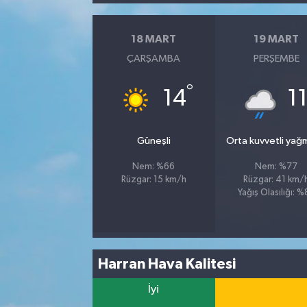
18 MART
19 MART
ÇARŞAMBA
PERŞEMBE
°
14
1
Güneşli
Orta kuvvetli yağ
Nem: %66
Nem: %77
Rüzgar: 15 km/h
Rüzgar: 41 km/
Yağış Olasılığı: 
Harran Hava Kalitesi
İyi