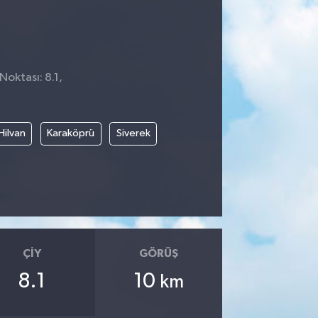
Noktası: 8.1,
Hilvan
Karaköprü
Siverek
ÇIY
GÖRÜŞ
8.1
10
km