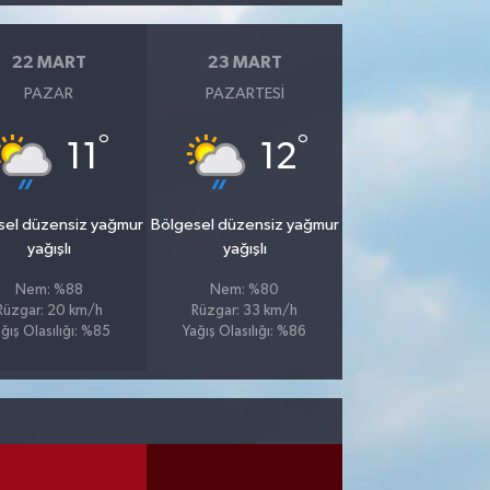
22 MART
23 MART
PAZAR
PAZARTESI
°
°
11
12
sel düzensiz yağmur
Bölgesel düzensiz yağmur
yağışlı
yağışlı
Nem: %88
Nem: %80
Rüzgar: 20 km/h
Rüzgar: 33 km/h
ğış Olasılığı: %85
Yağış Olasılığı: %86