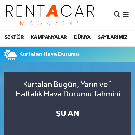
İstanbul Nöbetçi Eczaneler
SEKTÖR
KAMPANYALAR
DÜNYA
SAYILARIMIZ
İstanbul Hava Durumu
İstanbul Namaz Vakitleri
Kurtalan Hava Durumu
İstanbul Trafik Yoğunluk Haritası
Kurtalan Bugün, Yarın ve 1
Süper Lig Puan Durumu ve Fikstür
Haftalık Hava Durumu Tahmini
Tüm Manşetler
ŞU AN
Son Dakika Haberleri
Haber Arşivi