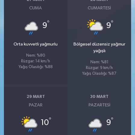
CUMA
CUMARTESI
°
°
9
9
Orta kuvvetli yağmurlu
Bölgesel düzensiz yağmur
yağışlı
Nem: %80
Rüzgar: 14 km/h
Nem: %81
Yağış Olasılığı: %88
Rüzgar: 9 km/h
Yağış Olasılığı: %87
29 MART
30 MART
PAZAR
PAZARTESI
°
°
10
9