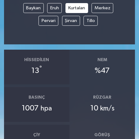
Baykan
Eruh
Kurtalan
Merkez
Pervari
Şirvan
Tillo
HISSEDILEN
NEM
°
13
%47
BASINÇ
RÜZGAR
1007
10
hpa
km/s
ÇIY
GÖRÜŞ