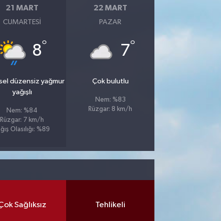
21 MART
22 MART
CUMARTESI
PAZAR
°
°
8
7
sel düzensiz yağmur
Çok bulutlu
yağışlı
Nem: %83
Rüzgar: 8 km/h
Nem: %84
Rüzgar: 7 km/h
ğış Olasılığı: %89
Çok Sağlıksız
Tehlikeli