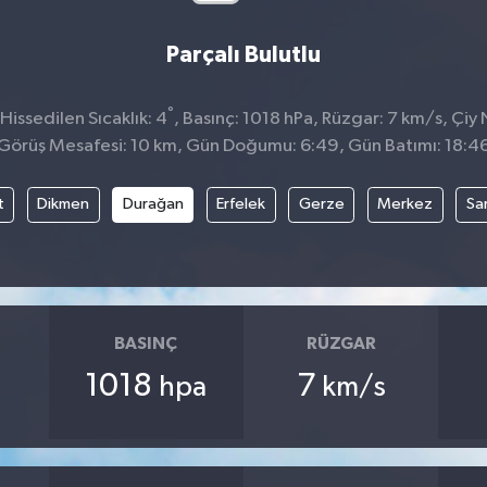
Parçalı Bulutlu
°
issedilen Sıcaklık: 4
, Basınç: 1018 hPa, Rüzgar: 7 km/s, Çiy 
Görüş Mesafesi: 10 km, Gün Doğumu: 6:49, Gün Batımı: 18:4
t
Dikmen
Durağan
Erfelek
Gerze
Merkez
Sa
BASINÇ
RÜZGAR
1018
7
hpa
km/s