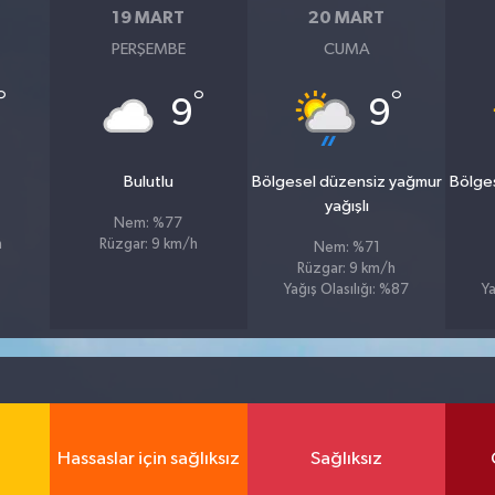
19 MART
20 MART
PERŞEMBE
CUMA
°
°
°
9
9
u
Bulutlu
Bölgesel düzensiz yağmur
Bölge
yağışlı
Nem: %77
h
Rüzgar: 9 km/h
Nem: %71
Rüzgar: 9 km/h
Yağış Olasılığı: %87
Ya
Hassaslar için sağlıksız
Sağlıksız