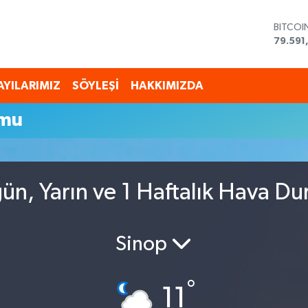
BITCOI
79.591
DOLAR
45,43
EURO
AYILARIMIZ
SÖYLEŞİ
HAKKIMIZDA
53,38
STERLİ
umu
61,603
G.ALTI
6862,
BİST10
14.598
n, Yarın ve 1 Haftalık Hava D
Sinop
°
11