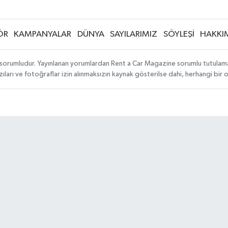
ÖR
KAMPANYALAR
DÜNYA
SAYILARIMIZ
SÖYLEŞİ
HAKKI
sorumludur. Yayınlanan yorumlardan Rent a Car Magazine sorumlu tutulamaz. S
ıları ve fotoğraflar izin alınmaksızın kaynak gösterilse dahi, herhangi bir