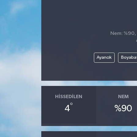
Nem: %90, H
Ayancık
Boyaba
HISSEDILEN
NEM
°
4
%90