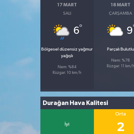
17 MART
18 MART
SALI
ÇARŞAMBA
°
6
9
Bölgesel düzensiz yağmur
Parçalı Bulutl
yağışlı
Nem: %78
Rüzgar: 11 km/
Nem: %84
Rüzgar: 10 km/h
Durağan Hava Kalitesi
Orta
2
İyi