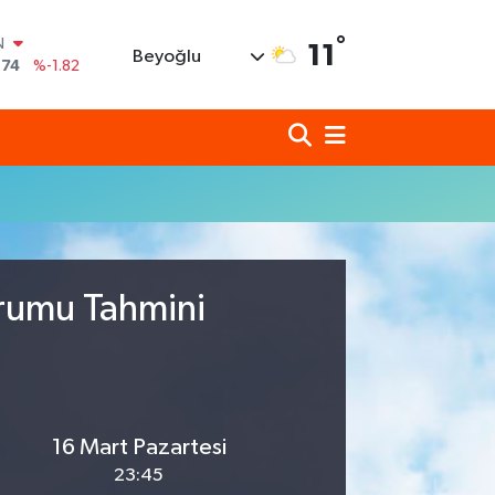
°
N
11
Beyoğlu
,74
%-1.82
620
%0.02
690
%0.19
N
80
%0.18
N
09000
%0.19
0
,00
%0
urumu Tahmini
16 Mart Pazartesi
23:45