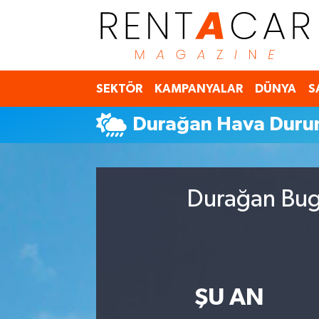
İstanbul Nöbetçi Eczaneler
SEKTÖR
KAMPANYALAR
DÜNYA
S
İstanbul Hava Durumu
Durağan Hava Dur
İstanbul Namaz Vakitleri
İstanbul Trafik Yoğunluk Haritası
Durağan Bugü
Süper Lig Puan Durumu ve Fikstür
Tüm Manşetler
Son Dakika Haberleri
ŞU AN
Haber Arşivi