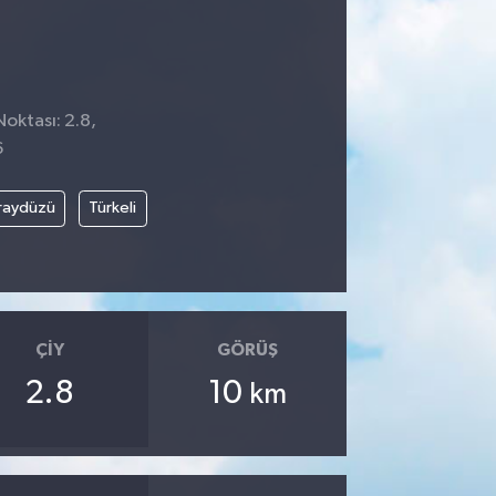
Noktası: 2.8,
6
raydüzü
Türkeli
ÇIY
GÖRÜŞ
2.8
10
km