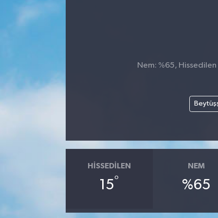
Nem: %65, Hissedilen S
Beytüş
HISSEDILEN
NEM
°
15
%65