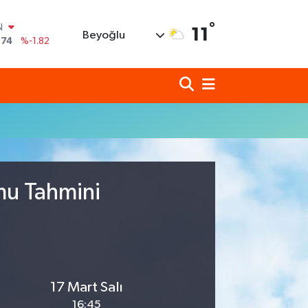
N
°
11
Beyoğlu
,74
%-1.82
620
%0.02
690
%0.19
N
80
%0.18
N
09000
%0.19
0
,00
%0
umu Tahmini
17 Mart Salı
16:45