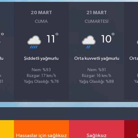
20 MART
21 MART
CUMA
CUMARTESI
°
°
°
2
11
10
lu
Şiddetli yağmurlu
Orta kuvvetli yağmurlu
Orta
Nem: %93
Nem: %91
h
Rüzgar: 17 km/h
Rüzgar: 16 km/h
81
Yağış Olasılığı: %76
Yağış Olasılığı: %88
Ya
Hassaslar için sağlıksız
Sağlıksız