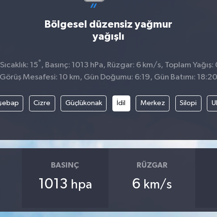
Bölgesel düzensiz yağmur
yağışlı
°
ıcaklık: 15
, Basınç: 1013 hPa, Rüzgar: 6 km/s, Toplam Yağış:
Görüş Mesafesi: 10 km, Gün Doğumu: 6:19, Gün Batımı: 18:2
şebap
Cizre
Güçlükonak
İdil
Merkez
Silopi
U
BASINÇ
RÜZGAR
1013
6
hpa
km/s