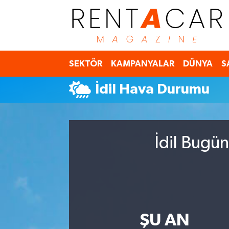
İstanbul Nöbetçi Eczaneler
SEKTÖR
KAMPANYALAR
DÜNYA
S
İstanbul Hava Durumu
İdil Hava Durumu
İstanbul Namaz Vakitleri
İstanbul Trafik Yoğunluk Haritası
İdil Bugün
Süper Lig Puan Durumu ve Fikstür
Tüm Manşetler
Son Dakika Haberleri
ŞU AN
Haber Arşivi