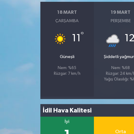
18 MART
19 MART
ÇARŞAMBA
PERŞEMBE
°
11
1
Güneşli
Şiddetli yağmur
Nem: %65
Nem: %68
Rüzgar: 7 km/h
Rüzgar: 24 km/
Yağış Olasılığı: %
İdil Hava Kalitesi
İyi
Orta