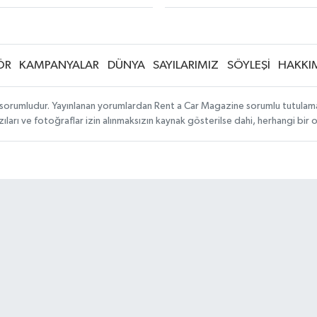
ÖR
KAMPANYALAR
DÜNYA
SAYILARIMIZ
SÖYLEŞİ
HAKKI
sorumludur. Yayınlanan yorumlardan Rent a Car Magazine sorumlu tutulamaz. S
ıları ve fotoğraflar izin alınmaksızın kaynak gösterilse dahi, herhangi bir