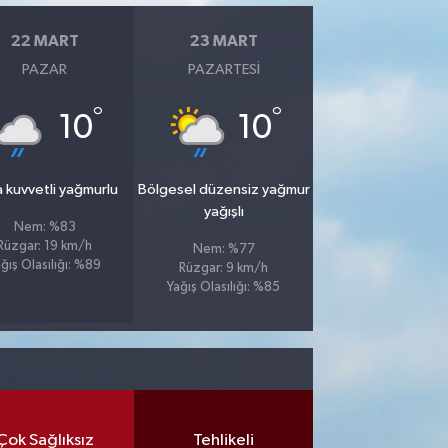
22 MART
23 MART
PAZAR
PAZARTESI
°
°
10
10
 kuvvetli yağmurlu
Bölgesel düzensiz yağmur
yağışlı
Nem: %83
Rüzgar: 19 km/h
Nem: %77
ğış Olasılığı: %89
Rüzgar: 9 km/h
Yağış Olasılığı: %85
Çok Sağlıksız
Tehlikeli