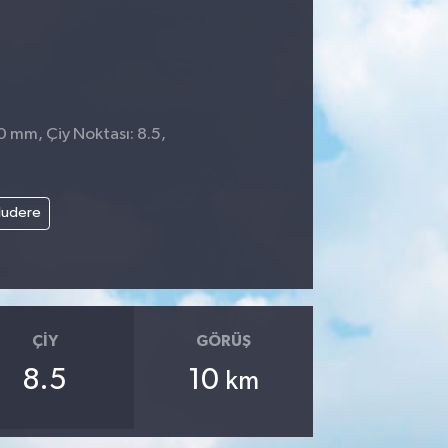
 0 mm, Çiy Noktası: 8.5,
0
ludere
ÇIY
GÖRÜŞ
8.5
10
km