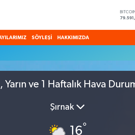
BITCOI
79.591
DOLAR
45,43
EURO
AYILARIMIZ
SÖYLEŞİ
HAKKIMIZDA
53,38
STERLİ
61,603
G.ALTI
6862,
BİST10
14.598
, Yarın ve 1 Haftalık Hava Dur
Şırnak
°
16