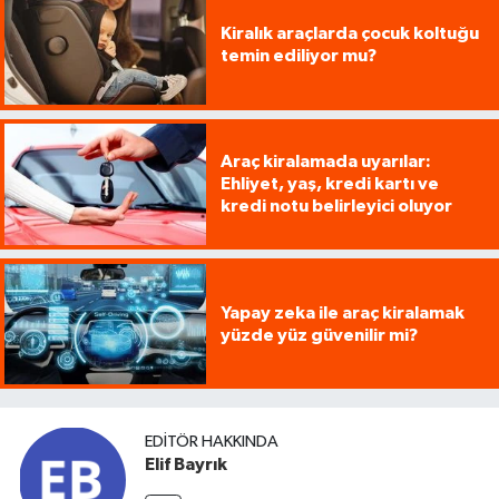
Kiralık araçlarda çocuk koltuğu
temin ediliyor mu?
Araç kiralamada uyarılar:
Ehliyet, yaş, kredi kartı ve
kredi notu belirleyici oluyor
Yapay zeka ile araç kiralamak
yüzde yüz güvenilir mi?
EDITÖR HAKKINDA
Elif Bayrık