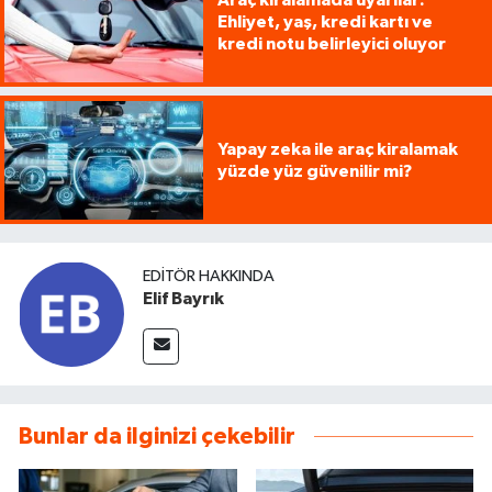
Araç kiralamada uyarılar:
Ehliyet, yaş, kredi kartı ve
kredi notu belirleyici oluyor
Yapay zeka ile araç kiralamak
yüzde yüz güvenilir mi?
EDITÖR HAKKINDA
Elif Bayrık
Bunlar da ilginizi çekebilir