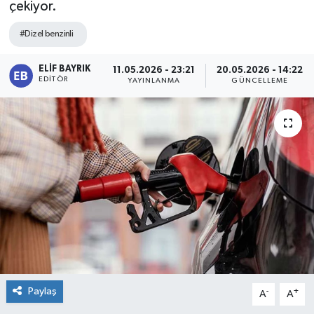
çekiyor.
#Dizel benzinli
ELIF BAYRIK
11.05.2026 - 23:21
20.05.2026 - 14:22
EDITÖR
YAYINLANMA
GÜNCELLEME
Paylaş
-
+
A
A