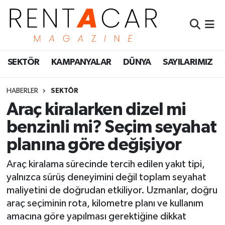
İstanbul Nöbetçi Eczaneler
SEKTÖR
KAMPANYALAR
DÜNYA
SAYILARIMIZ
İstanbul Hava Durumu
İstanbul Namaz Vakitleri
HABERLER
SEKTÖR
Araç kiralarken dizel mi
İstanbul Trafik Yoğunluk Haritası
benzinli mi? Seçim seyahat
planına göre değişiyor
Süper Lig Puan Durumu ve Fikstür
Araç kiralama sürecinde tercih edilen yakıt tipi,
Tüm Manşetler
yalnızca sürüş deneyimini değil toplam seyahat
maliyetini de doğrudan etkiliyor. Uzmanlar, doğru
Son Dakika Haberleri
araç seçiminin rota, kilometre planı ve kullanım
amacına göre yapılması gerektiğine dikkat
Haber Arşivi