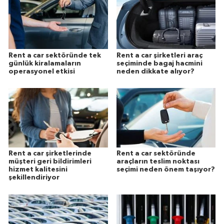
Rent a car sektöründe tek
Rent a car şirketleri araç
günlük kiralamaların
seçiminde bagaj hacmini
operasyonel etkisi
neden dikkate alıyor?
Rent a car şirketlerinde
Rent a car sektöründe
müşteri geri bildirimleri
araçların teslim noktası
hizmet kalitesini
seçimi neden önem taşıyor?
şekillendiriyor