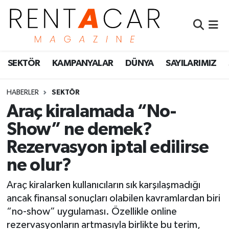
İstanbul Nöbetçi Eczaneler
SEKTÖR
KAMPANYALAR
DÜNYA
SAYILARIMIZ
İstanbul Hava Durumu
İstanbul Namaz Vakitleri
HABERLER
SEKTÖR
Araç kiralamada “No-
İstanbul Trafik Yoğunluk Haritası
Show” ne demek?
Rezervasyon iptal edilirse
Süper Lig Puan Durumu ve Fikstür
ne olur?
Tüm Manşetler
Araç kiralarken kullanıcıların sık karşılaşmadığı
Son Dakika Haberleri
ancak finansal sonuçları olabilen kavramlardan biri
“no-show” uygulaması. Özellikle online
Haber Arşivi
rezervasyonların artmasıyla birlikte bu terim,