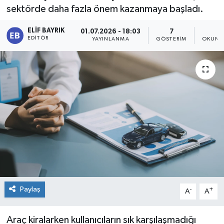
sektörde daha fazla önem kazanmaya başladı.
ELIF BAYRIK
01.07.2026 - 18:03
7
2
EDITÖR
YAYINLANMA
GÖSTERIM
OKUNM
Paylaş
-
+
A
A
Araç kiralarken kullanıcıların sık karşılaşmadığı