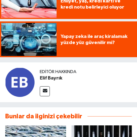
Ehliyet, yaş, kredi kartı ve
kredi notu belirleyici oluyor
Yapay zeka ile araç kiralamak
yüzde yüz güvenilir mi?
EDITÖR HAKKINDA
Elif Bayrık
Bunlar da ilginizi çekebilir