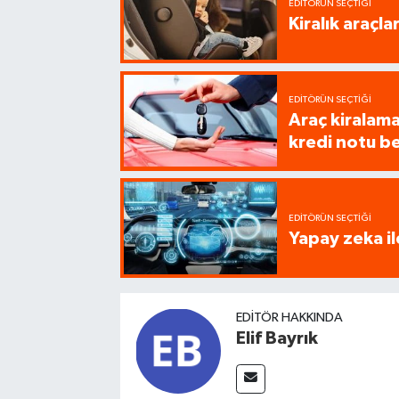
EDITÖRÜN SEÇTIĞI
Kiralık araçl
EDITÖRÜN SEÇTIĞI
Araç kiralamad
kredi notu be
EDITÖRÜN SEÇTIĞI
Yapay zeka il
EDITÖR HAKKINDA
Elif Bayrık