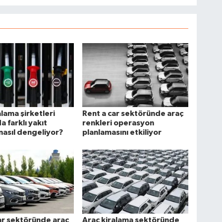
alama şirketleri
Rent a car sektöründe araç
da farklı yakıt
renkleri operasyon
 nasıl dengeliyor?
planlamasını etkiliyor
ar sektöründe araç
Araç kiralama sektöründe