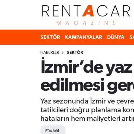
İstanbul Nöbetçi Eczaneler
SEKTÖR
KAMPANYALAR
DÜNYA
S
İstanbul Hava Durumu
HABERLER
SEKTÖR
İstanbul Namaz Vakitleri
İzmir’de yaz 
İstanbul Trafik Yoğunluk Haritası
edilmesi ger
Süper Lig Puan Durumu ve Fikstür
Tüm Manşetler
Yaz sezonunda İzmir ve çevre
tatilcileri doğru planlama ko
Son Dakika Haberleri
hataların hem maliyetleri artı
Haber Arşivi
#Yaz tatili