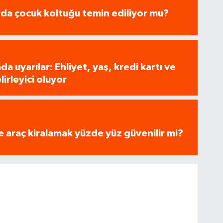
arda çocuk koltuğu temin ediliyor mu?
a uyarılar: Ehliyet, yaş, kredi kartı ve
lirleyici oluyor
e araç kiralamak yüzde yüz güvenilir mi?