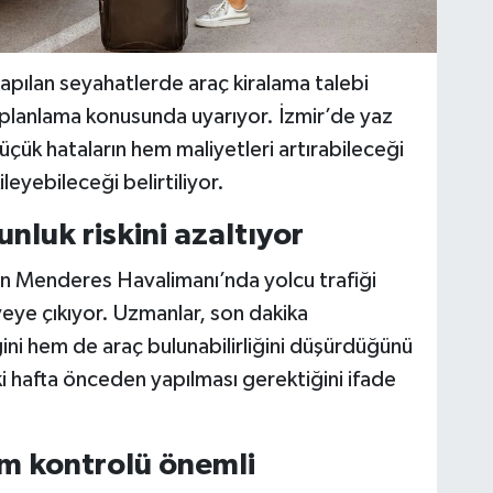
pılan seyahatlerde araç kiralama talebi
u planlama konusunda uyarıyor. İzmir’de yaz
küçük hataların hem maliyetleri artırabileceği
eyebileceği belirtiliyor.
nluk riskini azaltıyor
n Menderes Havalimanı’nda yolcu trafiği
veye çıkıyor. Uzmanlar, son dakika
iğini hem de araç bulunabilirliğini düşürdüğünü
ki hafta önceden yapılması gerektiğini ifade
m kontrolü önemli