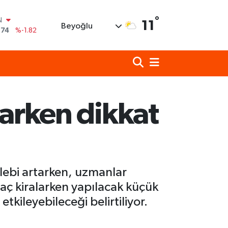
N
°
,74
%-1.82
11
Beyoğlu
620
%0.02
690
%0.19
N
80
%0.18
N
09000
%0.19
alarken dikkat
0
,00
%0
lebi artarken, uzmanlar
raç kiralarken yapılacak küçük
tkileyebileceği belirtiliyor.