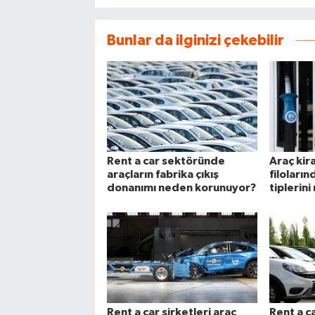
Bunlar da ilginizi çekebilir
Rent a car sektöründe
Araç kir
araçların fabrika çıkış
filoların
donanımı neden korunuyor?
tiplerini
Rent a car şirketleri araç
Rent a c