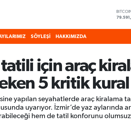
BITCOI
79.591
DOLAR
45,43
EURO
53,38
AYILARIMIZ
SÖYLEŞİ
HAKKIMIZDA
STERLİ
61,603
G.ALTI
6862,
tatili için araç kir
BİST10
14.598
eken 5 kritik kural
sine yapılan seyahatlerde araç kiralama ta
nusunda uyarıyor. İzmir’de yaz aylarında a
rabileceği hem de tatil konforunu olumsuz e