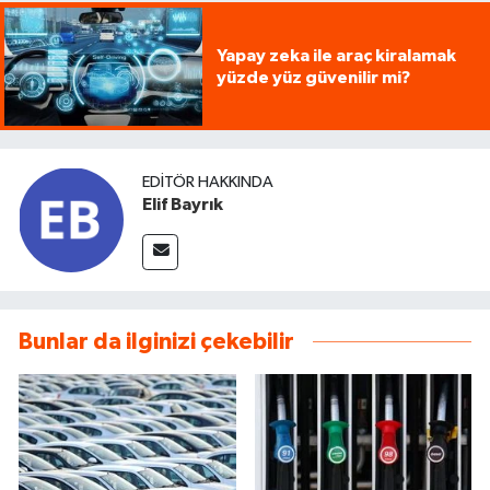
Yapay zeka ile araç kiralamak
yüzde yüz güvenilir mi?
EDITÖR HAKKINDA
Elif Bayrık
Bunlar da ilginizi çekebilir