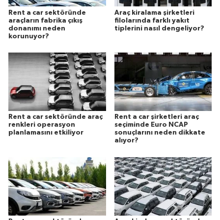
Rent a car sektöründe
Araç kiralama şirketleri
araçların fabrika çıkış
filolarında farklı yakıt
donanımı neden
tiplerini nasıl dengeliyor?
korunuyor?
Rent a car sektöründe araç
Rent a car şirketleri araç
renkleri operasyon
seçiminde Euro NCAP
planlamasını etkiliyor
sonuçlarını neden dikkate
alıyor?