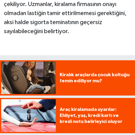
çekiliyor. Uzmanlar, kiralama firmasının onayı
olmadan lastiğin tamir ettirilmemesi gerektiğini,
aksi halde sigorta teminatının geçersiz
sayılabileceğini belirtiyor.
Kiralık araçlarda çocuk koltuğu
temin ediliyor mu?
Araç kiralamada uyarılar:
Ehliyet, yaş, kredi kartı ve
kredi notu belirleyici oluyor