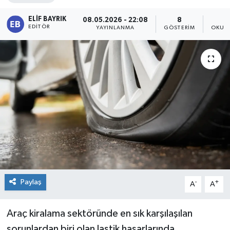
ELIF BAYRIK
08.05.2026 - 22:08
8
EDITÖR
YAYINLANMA
GÖSTERIM
OKUNM
Paylaş
-
+
A
A
Araç kiralama sektöründe en sık karşılaşılan
sorunlardan biri olan lastik hasarlarında