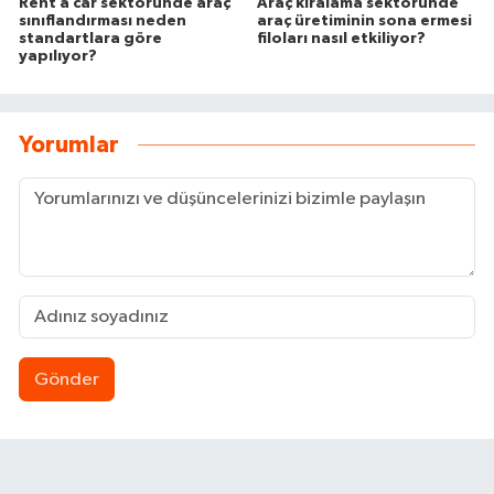
Rent a car sektöründe araç
Araç kiralama sektöründe
sınıflandırması neden
araç üretiminin sona ermesi
standartlara göre
filoları nasıl etkiliyor?
yapılıyor?
Yorumlar
Gönder