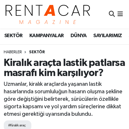
İstanbul Nöbetçi Eczaneler
SEKTÖR
KAMPANYALAR
DÜNYA
SAYILARIMIZ
İstanbul Hava Durumu
İstanbul Namaz Vakitleri
HABERLER
SEKTÖR
Kiralık araçta lastik patlarsa
İstanbul Trafik Yoğunluk Haritası
masrafı kim karşılıyor?
Süper Lig Puan Durumu ve Fikstür
Uzmanlar, kiralık araçlarda yaşanan lastik
hasarlarında sorumluluğun hasarın oluşma şekline
Tüm Manşetler
göre değiştiğini belirterek, sürücülerin özellikle
sigorta kapsamı ve yol yardım süreçlerine dikkat
Son Dakika Haberleri
etmesi gerektiği uyarısında bulundu.
Haber Arşivi
#Kiralık araç