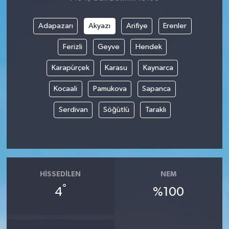
Adapazarı
Akyazı
Arifiye
Erenler
Ferizli
Geyve
Hendek
Karapürçek
Karasu
Kaynarca
Kocaali
Pamukova
Sapanca
Serdivan
Söğütlü
Taraklı
HISSEDILEN
NEM
°
4
%100