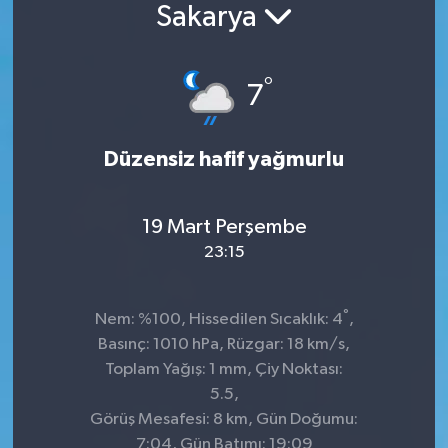
Sakarya
°
7
Düzensiz hafif yağmurlu
19 Mart Perşembe
23:15
°
Nem: %100, Hissedilen Sıcaklık: 4
,
Basınç: 1010 hPa, Rüzgar: 18 km/s,
Toplam Yağış: 1 mm, Çiy Noktası:
5.5,
Görüş Mesafesi: 8 km, Gün Doğumu:
7:04, Gün Batımı: 19:09