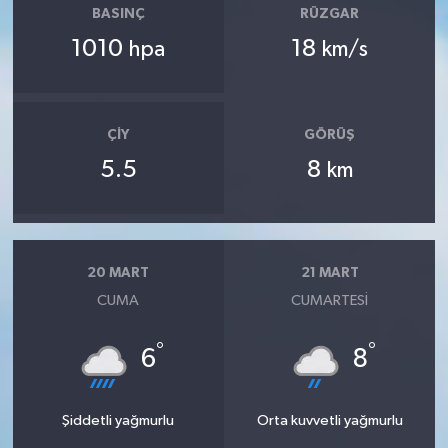
BASINÇ
RÜZGAR
1010
18
hpa
km/s
ÇIY
GÖRÜŞ
5.5
8
km
20 MART
21 MART
CUMA
CUMARTESI
°
°
6
8
Şiddetli yağmurlu
Orta kuvvetli yağmurlu