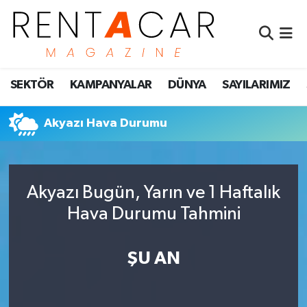
İstanbul Nöbetçi Eczaneler
SEKTÖR
KAMPANYALAR
DÜNYA
SAYILARIMIZ
İstanbul Hava Durumu
İstanbul Namaz Vakitleri
Akyazı Hava Durumu
İstanbul Trafik Yoğunluk Haritası
Akyazı Bugün, Yarın ve 1 Haftalık
Süper Lig Puan Durumu ve Fikstür
Hava Durumu Tahmini
Tüm Manşetler
ŞU AN
Son Dakika Haberleri
Haber Arşivi