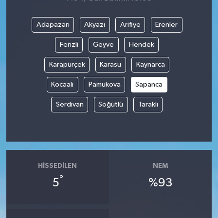
Adapazarı
Akyazı
Arifiye
Erenler
Ferizli
Geyve
Hendek
Karapürçek
Karasu
Kaynarca
Kocaali
Pamukova
Sapanca
Serdivan
Söğütlü
Taraklı
HISSEDILEN
NEM
°
5
%93