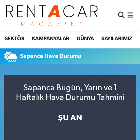
İstanbul Nöbetçi Eczaneler
SEKTÖR
KAMPANYALAR
DÜNYA
SAYILARIMIZ
İstanbul Hava Durumu
İstanbul Namaz Vakitleri
Sapanca Hava Durumu
İstanbul Trafik Yoğunluk Haritası
Sapanca Bugün, Yarın ve 1
Süper Lig Puan Durumu ve Fikstür
Haftalık Hava Durumu Tahmini
Tüm Manşetler
ŞU AN
Son Dakika Haberleri
Haber Arşivi