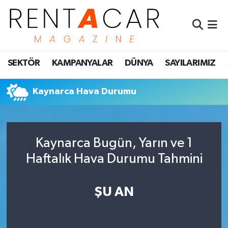
İstanbul Nöbetçi Eczaneler
SEKTÖR
KAMPANYALAR
DÜNYA
SAYILARIMIZ
İstanbul Hava Durumu
İstanbul Namaz Vakitleri
Kaynarca Hava Durumu
İstanbul Trafik Yoğunluk Haritası
Kaynarca Bugün, Yarın ve 1
Süper Lig Puan Durumu ve Fikstür
Haftalık Hava Durumu Tahmini
Tüm Manşetler
ŞU AN
Son Dakika Haberleri
Haber Arşivi