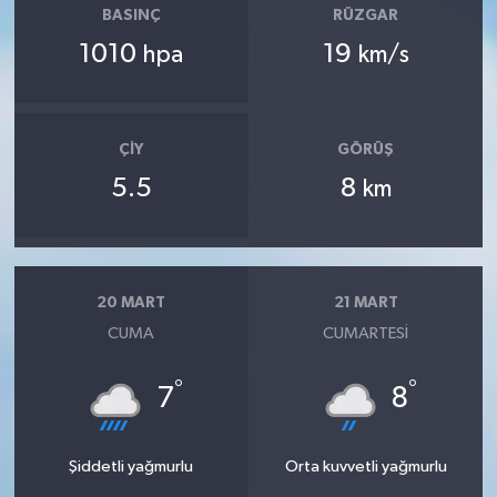
BASINÇ
RÜZGAR
1010
19
hpa
km/s
ÇIY
GÖRÜŞ
5.5
8
km
20 MART
21 MART
CUMA
CUMARTESI
°
°
7
8
Şiddetli yağmurlu
Orta kuvvetli yağmurlu