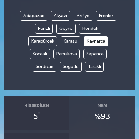
Adapazarı
Akyazı
Arifiye
Erenler
Ferizli
Geyve
Hendek
Karapürçek
Karasu
Kaynarca
Kocaali
Pamukova
Sapanca
Serdivan
Söğütlü
Taraklı
HISSEDILEN
NEM
°
5
%93