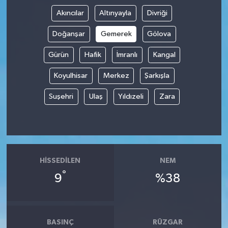
Akıncılar
Altınyayla
Divriği
Doğanşar
Gemerek
Gölova
Gürün
Hafik
İmranlı
Kangal
Koyulhisar
Merkez
Şarkışla
Suşehri
Ulaş
Yıldızeli
Zara
HISSEDILEN
NEM
°
9
%38
BASINÇ
RÜZGAR