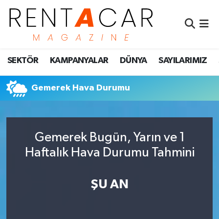
İstanbul Nöbetçi Eczaneler
SEKTÖR
KAMPANYALAR
DÜNYA
SAYILARIMIZ
İstanbul Hava Durumu
İstanbul Namaz Vakitleri
Gemerek Hava Durumu
İstanbul Trafik Yoğunluk Haritası
Gemerek Bugün, Yarın ve 1
Süper Lig Puan Durumu ve Fikstür
Haftalık Hava Durumu Tahmini
Tüm Manşetler
ŞU AN
Son Dakika Haberleri
Haber Arşivi