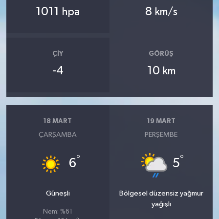
1011
8
hpa
km/s
ÇIY
GÖRÜŞ
-4
10
km
18 MART
19 MART
ÇARŞAMBA
PERŞEMBE
°
°
6
5
Güneşli
Bölgesel düzensiz yağmur
yağışlı
Nem: %61